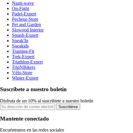
Nauti-wave
On-Fight
Padel-Expert
Pecheur-Store
Pet and Garden
Slowood Interior
Smash-Expert
Sneak'In
Sneakids
Training-Fit
Trek-Expert
Triathlon-Expert
TripNBikers
Vélo-Store
Winter-Expert
Suscríbete a nuestro boletín
Disfruta de un 10% al suscribirte a nuestro boletín
Suscribirse
Mantente conectado
Encuéntranos en las redes sociales