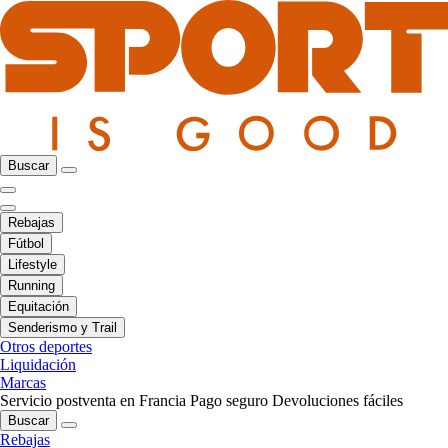
Buscar
Rebajas
Fútbol
Lifestyle
Running
Equitación
Senderismo y Trail
Otros deportes
Liquidación
Marcas
Servicio postventa en Francia
Pago seguro
Devoluciones fáciles
Buscar
Rebajas