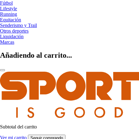
Fútbol
Lifestyle
Running
Equitación
Senderismo y Trail
Otros deportes
Liquidación
Marcas
Añadiendo al carrito...
Subtotal del carrito
Ver mi carrito
Seguir comprando