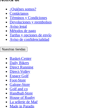
¿Quiénes somos?
Contáctanos
Términos y Condiciones
Devoluciones y reembolsos
Aviso legal
Métodos de pago
Tarifas y opciones de envío
Aviso de confidencialidad
Nuestras tiendas
Basket-Center
Daily Bikers
Direct Running
Direct-Volley
Espace Golf
Foot-Store
Galope-Store
Golf and co
Handball-Store
House of Rugby
La sellerie de Maé
Made in Paradis