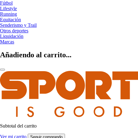
Fútbol
Lifestyle
Running
Equitación
Senderismo y Trail
Otros deportes
Liquidación
Marcas
Añadiendo al carrito...
Subtotal del carrito
Ver mi carrito
Seguir comprando