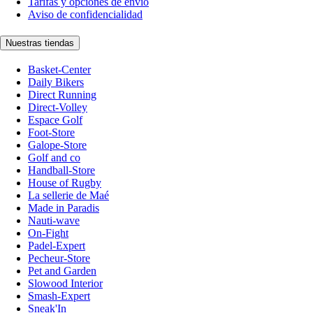
Tarifas y opciones de envío
Aviso de confidencialidad
Nuestras tiendas
Basket-Center
Daily Bikers
Direct Running
Direct-Volley
Espace Golf
Foot-Store
Galope-Store
Golf and co
Handball-Store
House of Rugby
La sellerie de Maé
Made in Paradis
Nauti-wave
On-Fight
Padel-Expert
Pecheur-Store
Pet and Garden
Slowood Interior
Smash-Expert
Sneak'In