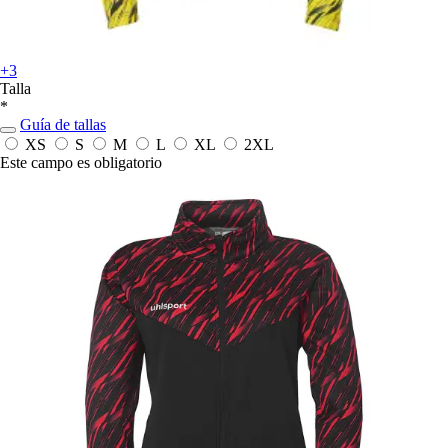
+3
Talla
*
Guía de tallas
XS
S
M
L
XL
2XL
Este campo es obligatorio