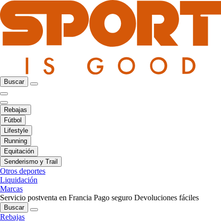
Buscar
Rebajas
Fútbol
Lifestyle
Running
Equitación
Senderismo y Trail
Otros deportes
Liquidación
Marcas
Servicio postventa en Francia
Pago seguro
Devoluciones fáciles
Buscar
Rebajas