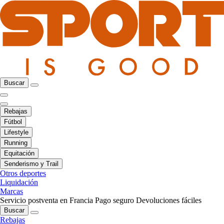
Buscar
Rebajas
Fútbol
Lifestyle
Running
Equitación
Senderismo y Trail
Otros deportes
Liquidación
Marcas
Servicio postventa en Francia
Pago seguro
Devoluciones fáciles
Buscar
Rebajas