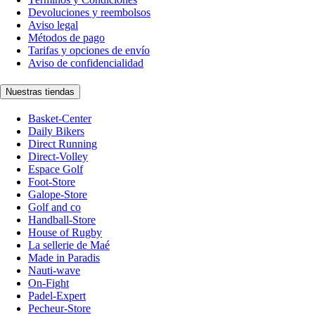
Devoluciones y reembolsos
Aviso legal
Métodos de pago
Tarifas y opciones de envío
Aviso de confidencialidad
Nuestras tiendas
Basket-Center
Daily Bikers
Direct Running
Direct-Volley
Espace Golf
Foot-Store
Galope-Store
Golf and co
Handball-Store
House of Rugby
La sellerie de Maé
Made in Paradis
Nauti-wave
On-Fight
Padel-Expert
Pecheur-Store