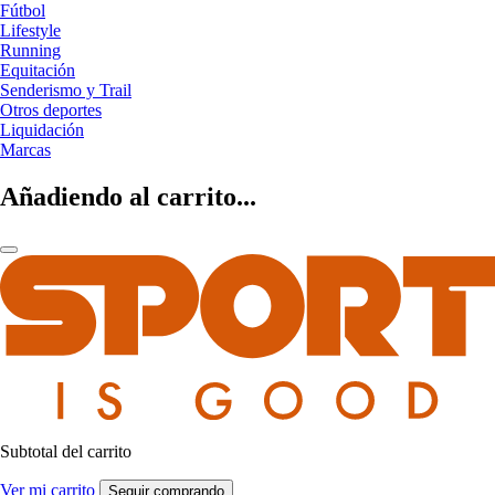
Fútbol
Lifestyle
Running
Equitación
Senderismo y Trail
Otros deportes
Liquidación
Marcas
Añadiendo al carrito...
Subtotal del carrito
Ver mi carrito
Seguir comprando