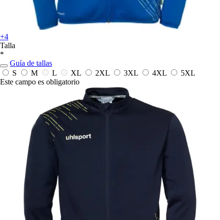
+4
Talla
*
Guía de tallas
S
M
L
XL
2XL
3XL
4XL
5XL
Este campo es obligatorio