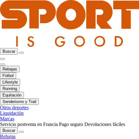
Buscar
Rebajas
Fútbol
Lifestyle
Running
Equitación
Senderismo y Trail
Otros deportes
Liquidación
Marcas
Servicio postventa en Francia
Pago seguro
Devoluciones fáciles
Buscar
Rebajas