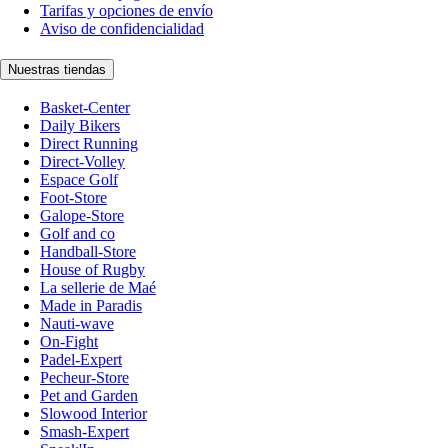
Tarifas y opciones de envío
Aviso de confidencialidad
Nuestras tiendas
Basket-Center
Daily Bikers
Direct Running
Direct-Volley
Espace Golf
Foot-Store
Galope-Store
Golf and co
Handball-Store
House of Rugby
La sellerie de Maé
Made in Paradis
Nauti-wave
On-Fight
Padel-Expert
Pecheur-Store
Pet and Garden
Slowood Interior
Smash-Expert