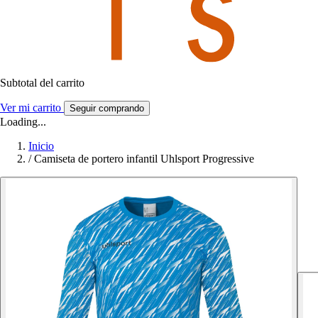
Subtotal del carrito
Ver mi carrito
Seguir comprando
Loading...
Inicio
/
Camiseta de portero infantil Uhlsport Progressive