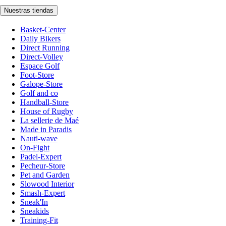
Nuestras tiendas
Basket-Center
Daily Bikers
Direct Running
Direct-Volley
Espace Golf
Foot-Store
Galope-Store
Golf and co
Handball-Store
House of Rugby
La sellerie de Maé
Made in Paradis
Nauti-wave
On-Fight
Padel-Expert
Pecheur-Store
Pet and Garden
Slowood Interior
Smash-Expert
Sneak'In
Sneakids
Training-Fit