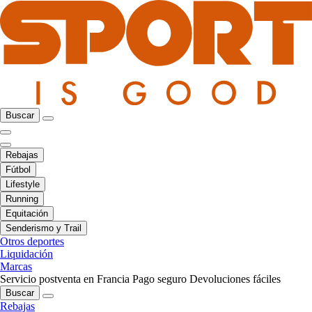
Buscar
Rebajas
Fútbol
Lifestyle
Running
Equitación
Senderismo y Trail
Otros deportes
Liquidación
Marcas
Servicio postventa en Francia
Pago seguro
Devoluciones fáciles
Buscar
Rebajas