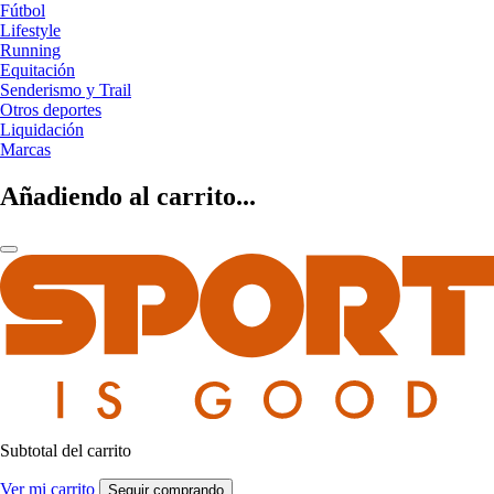
Fútbol
Lifestyle
Running
Equitación
Senderismo y Trail
Otros deportes
Liquidación
Marcas
Añadiendo al carrito...
Subtotal del carrito
Ver mi carrito
Seguir comprando