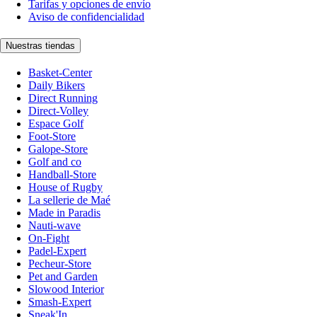
Tarifas y opciones de envío
Aviso de confidencialidad
Nuestras tiendas
Basket-Center
Daily Bikers
Direct Running
Direct-Volley
Espace Golf
Foot-Store
Galope-Store
Golf and co
Handball-Store
House of Rugby
La sellerie de Maé
Made in Paradis
Nauti-wave
On-Fight
Padel-Expert
Pecheur-Store
Pet and Garden
Slowood Interior
Smash-Expert
Sneak'In