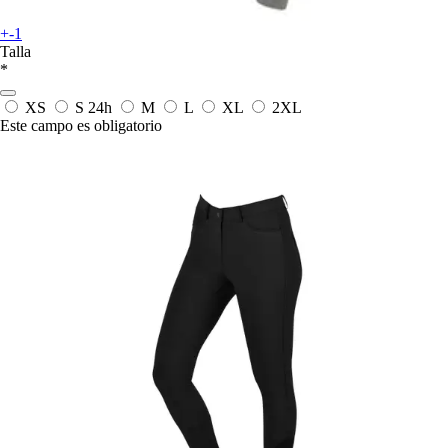
+-1
Talla
*
XS
S
24h
M
L
XL
2XL
Este campo es obligatorio