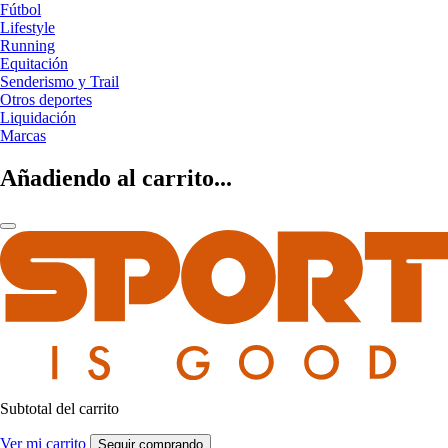
Fútbol
Lifestyle
Running
Equitación
Senderismo y Trail
Otros deportes
Liquidación
Marcas
Añadiendo al carrito...
Subtotal del carrito
Ver mi carrito
Seguir comprando