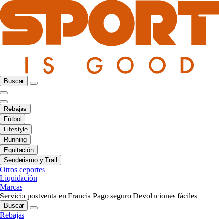
Buscar
Rebajas
Fútbol
Lifestyle
Running
Equitación
Senderismo y Trail
Otros deportes
Liquidación
Marcas
Servicio postventa en Francia
Pago seguro
Devoluciones fáciles
Buscar
Rebajas