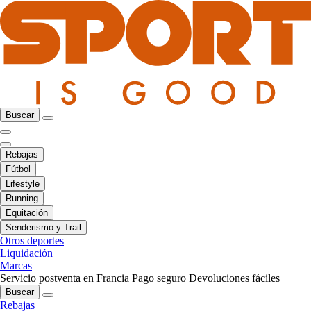
Buscar
Rebajas
Fútbol
Lifestyle
Running
Equitación
Senderismo y Trail
Otros deportes
Liquidación
Marcas
Servicio postventa en Francia
Pago seguro
Devoluciones fáciles
Buscar
Rebajas