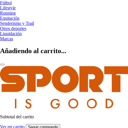
Fútbol
Lifestyle
Running
Equitación
Senderismo y Trail
Otros deportes
Liquidación
Marcas
Añadiendo al carrito...
Subtotal del carrito
Ver mi carrito
Seguir comprando