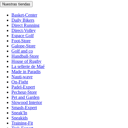
Nuestras tiendas
Basket-Center
Daily Bikers
Direct Running
Direct-Volley
Espace Golf
Foot-Store
Galope-Store
Golf and co
Handball-Store
House of Rugby
La sellerie de Maé
Made in Paradis
Nauti-wave
On-Fight
Padel-Expert
Pecheur-Store
Pet and Garden
Slowood Interior
Smash-Expert
Sneak'In
Sneakids
Training-Fit