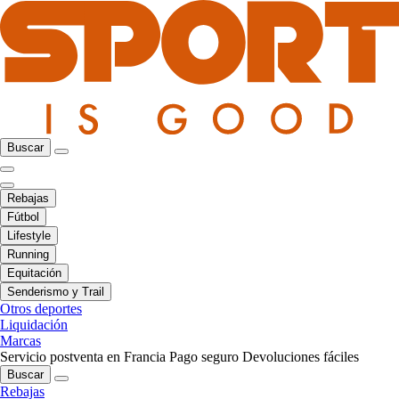
Buscar
Rebajas
Fútbol
Lifestyle
Running
Equitación
Senderismo y Trail
Otros deportes
Liquidación
Marcas
Servicio postventa en Francia
Pago seguro
Devoluciones fáciles
Buscar
Rebajas