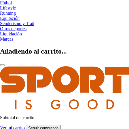
Fútbol
Lifestyle
Running
Equitación
Senderismo y Trail
Otros deportes
Liquidación
Marcas
Añadiendo al carrito...
Subtotal del carrito
Ver mi carrito
Seguir comprando