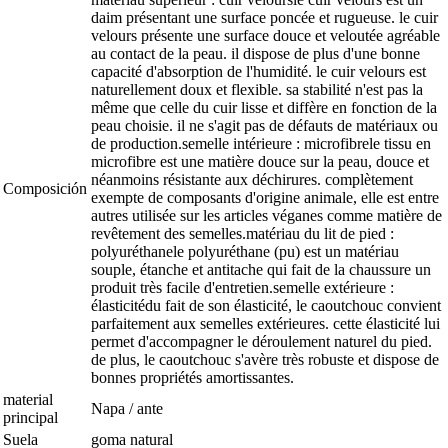
daim présentant une surface poncée et rugueuse. le cuir
velours présente une surface douce et veloutée agréable
au contact de la peau. il dispose de plus d'une bonne
capacité d'absorption de l'humidité. le cuir velours est
naturellement doux et flexible. sa stabilité n'est pas la
même que celle du cuir lisse et diffère en fonction de la
peau choisie. il ne s'agit pas de défauts de matériaux ou
de production.semelle intérieure : microfibrele tissu en
microfibre est une matière douce sur la peau, douce et
néanmoins résistante aux déchirures. complètement
Composición
exempte de composants d'origine animale, elle est entre
autres utilisée sur les articles véganes comme matière de
revêtement des semelles.matériau du lit de pied :
polyuréthanele polyuréthane (pu) est un matériau
souple, étanche et antitache qui fait de la chaussure un
produit très facile d'entretien.semelle extérieure :
élasticitédu fait de son élasticité, le caoutchouc convient
parfaitement aux semelles extérieures. cette élasticité lui
permet d'accompagner le déroulement naturel du pied.
de plus, le caoutchouc s'avère très robuste et dispose de
bonnes propriétés amortissantes.
material
Napa / ante
principal
Suela
goma natural