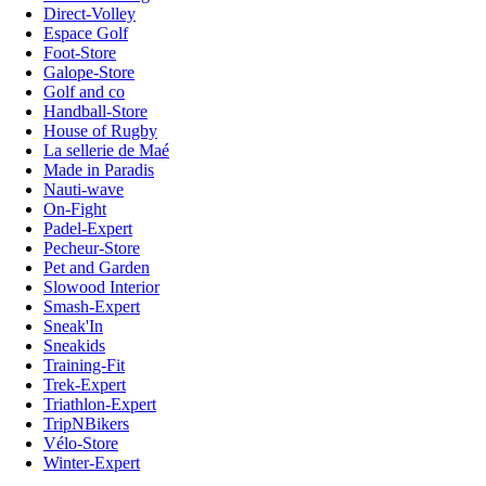
Direct-Volley
Espace Golf
Foot-Store
Galope-Store
Golf and co
Handball-Store
House of Rugby
La sellerie de Maé
Made in Paradis
Nauti-wave
On-Fight
Padel-Expert
Pecheur-Store
Pet and Garden
Slowood Interior
Smash-Expert
Sneak'In
Sneakids
Training-Fit
Trek-Expert
Triathlon-Expert
TripNBikers
Vélo-Store
Winter-Expert