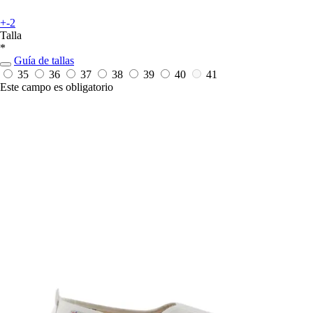
+-2
Talla
*
Guía de tallas
35
36
37
38
39
40
41
Este campo es obligatorio