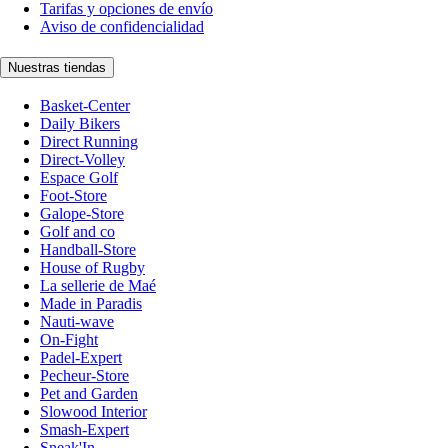
Tarifas y opciones de envío
Aviso de confidencialidad
Nuestras tiendas
Basket-Center
Daily Bikers
Direct Running
Direct-Volley
Espace Golf
Foot-Store
Galope-Store
Golf and co
Handball-Store
House of Rugby
La sellerie de Maé
Made in Paradis
Nauti-wave
On-Fight
Padel-Expert
Pecheur-Store
Pet and Garden
Slowood Interior
Smash-Expert
Sneak'In