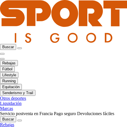
Buscar
Rebajas
Fútbol
Lifestyle
Running
Equitación
Senderismo y Trail
Otros deportes
Liquidación
Marcas
Servicio postventa en Francia
Pago seguro
Devoluciones fáciles
Buscar
Rebajas