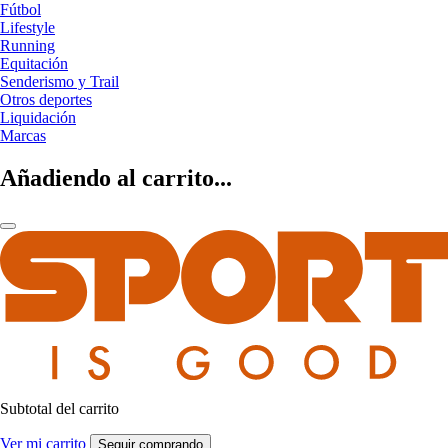
Fútbol
Lifestyle
Running
Equitación
Senderismo y Trail
Otros deportes
Liquidación
Marcas
Añadiendo al carrito...
Subtotal del carrito
Ver mi carrito
Seguir comprando