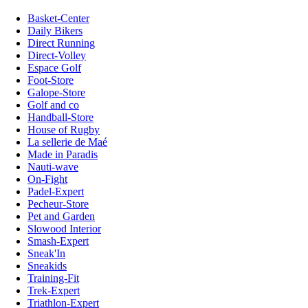
Basket-Center
Daily Bikers
Direct Running
Direct-Volley
Espace Golf
Foot-Store
Galope-Store
Golf and co
Handball-Store
House of Rugby
La sellerie de Maé
Made in Paradis
Nauti-wave
On-Fight
Padel-Expert
Pecheur-Store
Pet and Garden
Slowood Interior
Smash-Expert
Sneak'In
Sneakids
Training-Fit
Trek-Expert
Triathlon-Expert