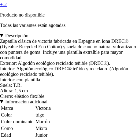
+-2
Producto no disponible
Todas las variantes están agotadas
Descripción
Zapatilla clásica de victoria fabricada en Espagne en lona DREC®
(Dyeable Recycled Eco Cotton) y suela de caucho natural vulcanizado
con puntera de goma. Incluye una plantilla extraíble para mayor
comodidad.
Exterior: Algodón ecológico reciclado teñible (DREC®).
Interior: Algodón ecológico DREC® teñido y reciclado. (Algodón
ecológico reciclado teñible).
Interior: con plantilla.
Suela: T.R.
Altura: 1,5 cm
Cierre: elástico flexible.
Información adicional
Marca
Victoria
Color
trigo
Color dominante
Marrón
Como
Mixto
Edad
Junior