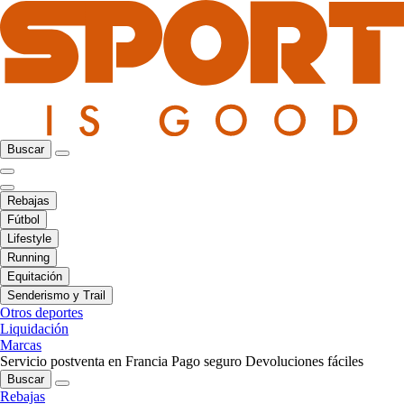
Buscar
Rebajas
Fútbol
Lifestyle
Running
Equitación
Senderismo y Trail
Otros deportes
Liquidación
Marcas
Servicio postventa en Francia
Pago seguro
Devoluciones fáciles
Buscar
Rebajas