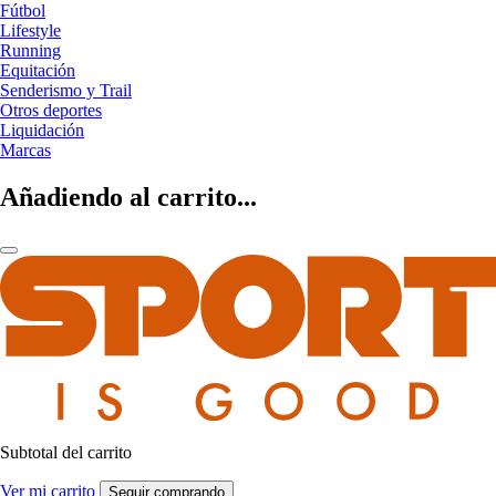
Fútbol
Lifestyle
Running
Equitación
Senderismo y Trail
Otros deportes
Liquidación
Marcas
Añadiendo al carrito...
Subtotal del carrito
Ver mi carrito
Seguir comprando