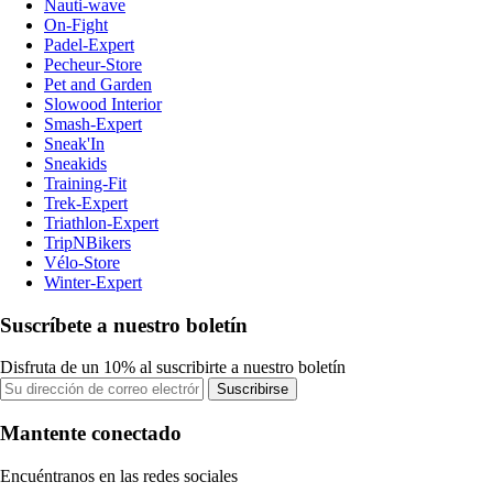
Nauti-wave
On-Fight
Padel-Expert
Pecheur-Store
Pet and Garden
Slowood Interior
Smash-Expert
Sneak'In
Sneakids
Training-Fit
Trek-Expert
Triathlon-Expert
TripNBikers
Vélo-Store
Winter-Expert
Suscríbete a nuestro boletín
Disfruta de un 10% al suscribirte a nuestro boletín
Suscribirse
Mantente conectado
Encuéntranos en las redes sociales