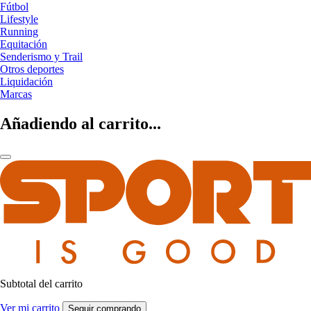
Fútbol
Lifestyle
Running
Equitación
Senderismo y Trail
Otros deportes
Liquidación
Marcas
Añadiendo al carrito...
Subtotal del carrito
Ver mi carrito
Seguir comprando