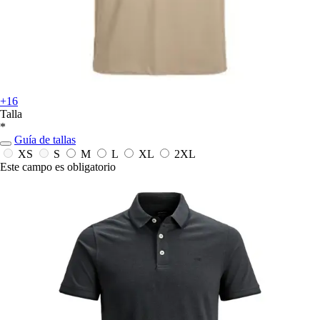
+16
Talla
*
Guía de tallas
XS
S
M
L
XL
2XL
Este campo es obligatorio