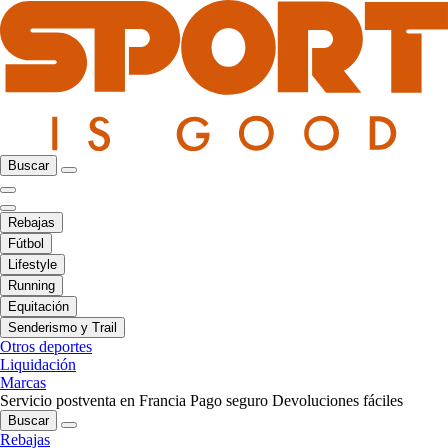
Buscar
Rebajas
Fútbol
Lifestyle
Running
Equitación
Senderismo y Trail
Otros deportes
Liquidación
Marcas
Servicio postventa en Francia
Pago seguro
Devoluciones fáciles
Buscar
Rebajas