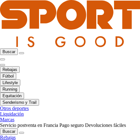
Buscar
Rebajas
Fútbol
Lifestyle
Running
Equitación
Senderismo y Trail
Otros deportes
Liquidación
Marcas
Servicio postventa en Francia
Pago seguro
Devoluciones fáciles
Buscar
Rebajas