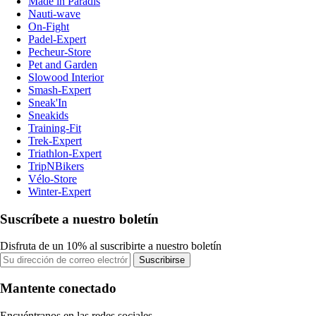
Made in Paradis
Nauti-wave
On-Fight
Padel-Expert
Pecheur-Store
Pet and Garden
Slowood Interior
Smash-Expert
Sneak'In
Sneakids
Training-Fit
Trek-Expert
Triathlon-Expert
TripNBikers
Vélo-Store
Winter-Expert
Suscríbete a nuestro boletín
Disfruta de un 10% al suscribirte a nuestro boletín
Suscribirse
Mantente conectado
Encuéntranos en las redes sociales