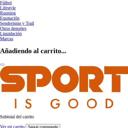
Fútbol
Lifestyle
Running
Equitación
Senderismo y Trail
Otros deportes
Liquidación
Marcas
Añadiendo al carrito...
Subtotal del carrito
Ver mi carrito
Seguir comprando