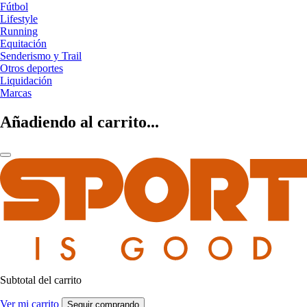
Fútbol
Lifestyle
Running
Equitación
Senderismo y Trail
Otros deportes
Liquidación
Marcas
Añadiendo al carrito...
Subtotal del carrito
Ver mi carrito
Seguir comprando