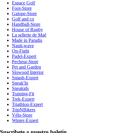
Espace Golf
Foot-Store
Galope-Store
Golf and co
Handball-Store
House of Rugby
La sellerie de Maé
Made in Paradis
Nauti-wave
On-Fight
Padel-Expert
Pecheur-Store
Pet and Garden
Slowood Interior
Smash-Expert
Sneak'In
Sneakids
Training-Fit
Trek-Expert
Triathlon-Expert
TripNBikers
Vélo-Store
Winter-Expert
Suscríbete a nuestro boletín