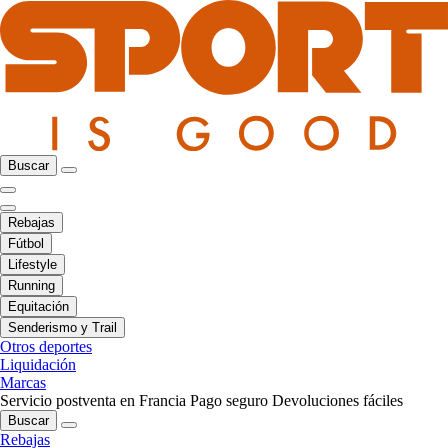
Buscar
Rebajas
Fútbol
Lifestyle
Running
Equitación
Senderismo y Trail
Otros deportes
Liquidación
Marcas
Servicio postventa en Francia
Pago seguro
Devoluciones fáciles
Buscar
Rebajas