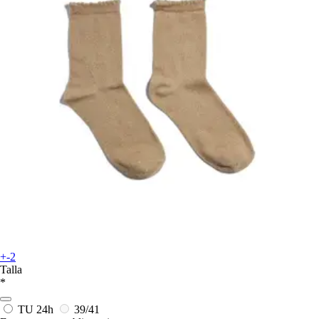
+-2
Talla
*
TU
24h
39/41