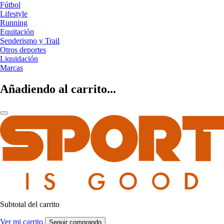
Fútbol
Lifestyle
Running
Equitación
Senderismo y Trail
Otros deportes
Liquidación
Marcas
Añadiendo al carrito...
Subtotal del carrito
Ver mi carrito
Seguir comprando