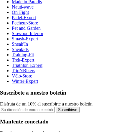
Made in Paradis
Nauti-wave
On-Fight
Padel-Expert
Pecheur-Store
Pet and Garden
Slowood Interior
Smash-Expert
Sneak'In
Sneakids
Training-Fit
Trek-Expert
Triathlon-Expert
TripNBikers
Vélo-Store
Winter-Expert
Suscríbete a nuestro boletín
Disfruta de un 10% al suscribirte a nuestro boletín
Suscribirse
Mantente conectado