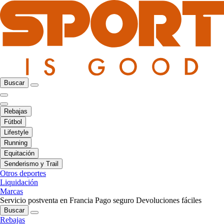
Buscar
Rebajas
Fútbol
Lifestyle
Running
Equitación
Senderismo y Trail
Otros deportes
Liquidación
Marcas
Servicio postventa en Francia
Pago seguro
Devoluciones fáciles
Buscar
Rebajas