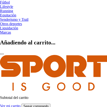
Fútbol
Lifestyle
Running
Equitación
Senderismo y Trail
Otros deportes
Liquidación
Marcas
Añadiendo al carrito...
Subtotal del carrito
Ver mi carrito
Seguir comprando