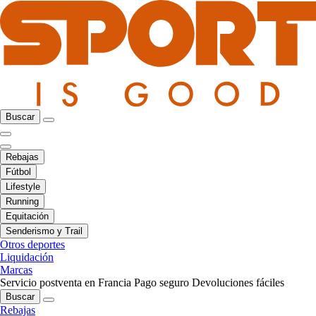
Buscar
Rebajas
Fútbol
Lifestyle
Running
Equitación
Senderismo y Trail
Otros deportes
Liquidación
Marcas
Servicio postventa en Francia
Pago seguro
Devoluciones fáciles
Buscar
Rebajas