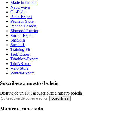
Made in Paradis
Nauti-wave
On-Fight
Padel-Expert
Pecheur-Store
Pet and Garden
Slowood Interior
Smash-Expert
Sneak'In
Sneakids
Training-Fit
Trek-Expert
Triathlon-Expert
TripNBikers
Vélo-Store
Winter-Expert
Suscríbete a nuestro boletín
Disfruta de un 10% al suscribirte a nuestro boletín
Suscribirse
Mantente conectado