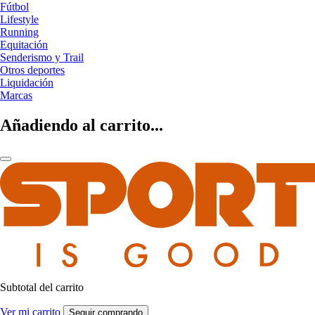
Fútbol
Lifestyle
Running
Equitación
Senderismo y Trail
Otros deportes
Liquidación
Marcas
Añadiendo al carrito...
Subtotal del carrito
Ver mi carrito
Seguir comprando