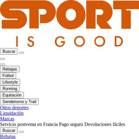
Buscar
Rebajas
Fútbol
Lifestyle
Running
Equitación
Senderismo y Trail
Otros deportes
Liquidación
Marcas
Servicio postventa en Francia
Pago seguro
Devoluciones fáciles
Buscar
Rebajas