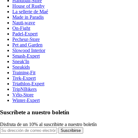
Handball-Store
House of Rugby
La sellerie de Maé
Made in Paradis
Nauti-wave
On-Fight
Padel-Expert
Pecheur-Store
Pet and Garden
Slowood Interior
Smash-Expert
Sneak'In
Sneakids
Training-Fit
Trek-Expert
Triathlon-Expert
TripNBikers
Vélo-Store
Winter-Expert
Suscríbete a nuestro boletín
Disfruta de un 10% al suscribirte a nuestro boletín
Suscribirse