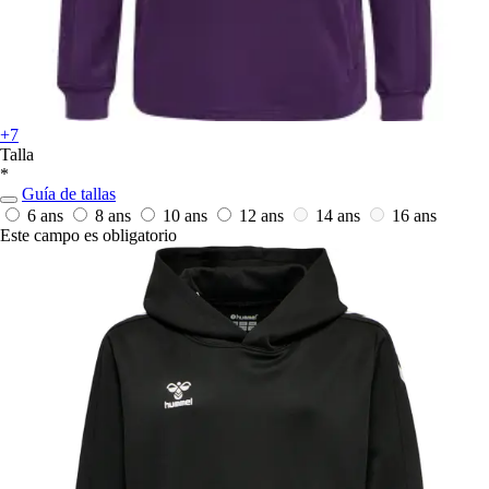
+7
Talla
*
Guía de tallas
6 ans
8 ans
10 ans
12 ans
14 ans
16 ans
Este campo es obligatorio