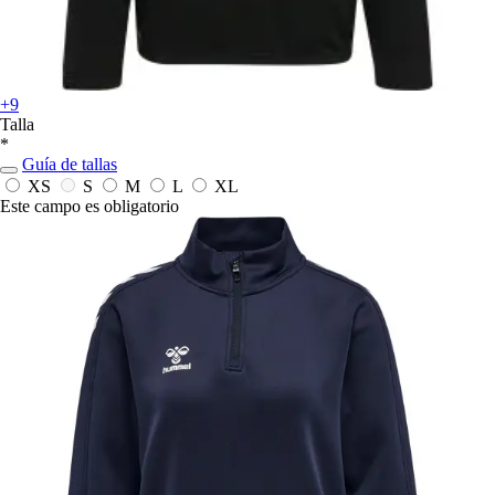
+9
Talla
*
Guía de tallas
XS
S
M
L
XL
Este campo es obligatorio