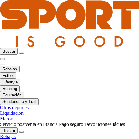
Buscar
Rebajas
Fútbol
Lifestyle
Running
Equitación
Senderismo y Trail
Otros deportes
Liquidación
Marcas
Servicio postventa en Francia
Pago seguro
Devoluciones fáciles
Buscar
Rebajas