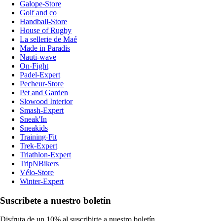
Galope-Store
Golf and co
Handball-Store
House of Rugby
La sellerie de Maé
Made in Paradis
Nauti-wave
On-Fight
Padel-Expert
Pecheur-Store
Pet and Garden
Slowood Interior
Smash-Expert
Sneak'In
Sneakids
Training-Fit
Trek-Expert
Triathlon-Expert
TripNBikers
Vélo-Store
Winter-Expert
Suscríbete a nuestro boletín
Disfruta de un 10% al suscribirte a nuestro boletín