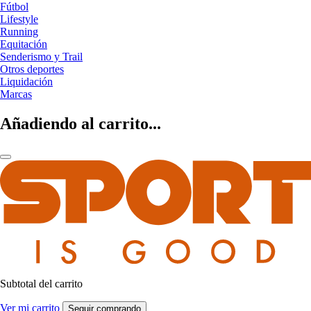
Fútbol
Lifestyle
Running
Equitación
Senderismo y Trail
Otros deportes
Liquidación
Marcas
Añadiendo al carrito...
Subtotal del carrito
Ver mi carrito
Seguir comprando