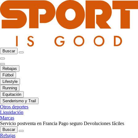
Buscar
Rebajas
Fútbol
Lifestyle
Running
Equitación
Senderismo y Trail
Otros deportes
Liquidación
Marcas
Servicio postventa en Francia
Pago seguro
Devoluciones fáciles
Buscar
Rebajas