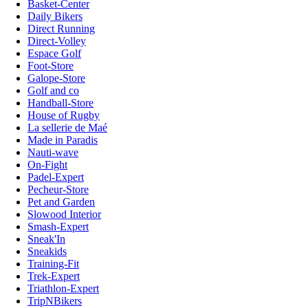
Basket-Center
Daily Bikers
Direct Running
Direct-Volley
Espace Golf
Foot-Store
Galope-Store
Golf and co
Handball-Store
House of Rugby
La sellerie de Maé
Made in Paradis
Nauti-wave
On-Fight
Padel-Expert
Pecheur-Store
Pet and Garden
Slowood Interior
Smash-Expert
Sneak'In
Sneakids
Training-Fit
Trek-Expert
Triathlon-Expert
TripNBikers