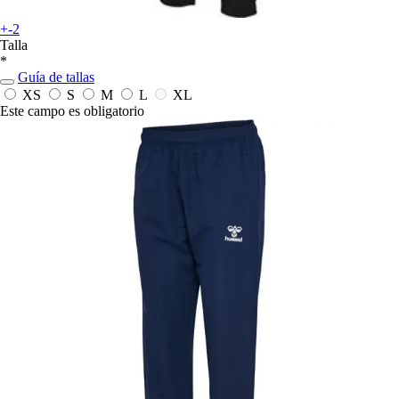
+-2
Talla
*
Guía de tallas
XS
S
M
L
XL
Este campo es obligatorio