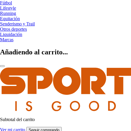
Fútbol
Lifestyle
Running
Equitación
Senderismo y Trail
Otros deportes
Liquidación
Marcas
Añadiendo al carrito...
Subtotal del carrito
Ver mi carrito
Seguir comprando