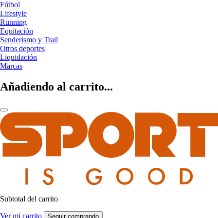
Fútbol
Lifestyle
Running
Equitación
Senderismo y Trail
Otros deportes
Liquidación
Marcas
Añadiendo al carrito...
Subtotal del carrito
Ver mi carrito
Seguir comprando