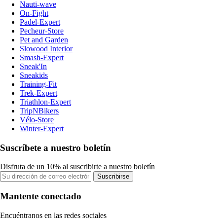
Nauti-wave
On-Fight
Padel-Expert
Pecheur-Store
Pet and Garden
Slowood Interior
Smash-Expert
Sneak'In
Sneakids
Training-Fit
Trek-Expert
Triathlon-Expert
TripNBikers
Vélo-Store
Winter-Expert
Suscríbete a nuestro boletín
Disfruta de un 10% al suscribirte a nuestro boletín
Suscribirse
Mantente conectado
Encuéntranos en las redes sociales