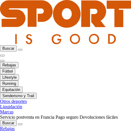
Buscar
Rebajas
Fútbol
Lifestyle
Running
Equitación
Senderismo y Trail
Otros deportes
Liquidación
Marcas
Servicio postventa en Francia
Pago seguro
Devoluciones fáciles
Buscar
Rebajas