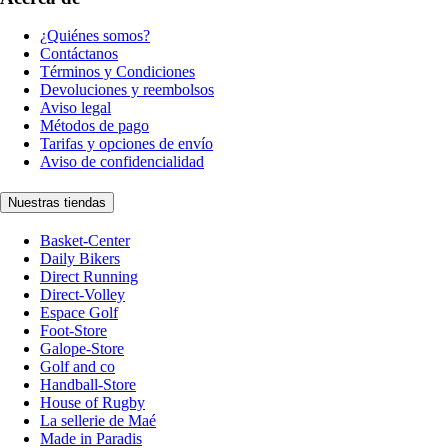
¿Quiénes somos?
Contáctanos
Términos y Condiciones
Devoluciones y reembolsos
Aviso legal
Métodos de pago
Tarifas y opciones de envío
Aviso de confidencialidad
Nuestras tiendas
Basket-Center
Daily Bikers
Direct Running
Direct-Volley
Espace Golf
Foot-Store
Galope-Store
Golf and co
Handball-Store
House of Rugby
La sellerie de Maé
Made in Paradis