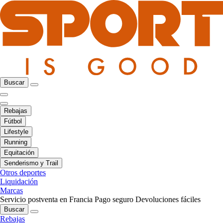
Buscar
Rebajas
Fútbol
Lifestyle
Running
Equitación
Senderismo y Trail
Otros deportes
Liquidación
Marcas
Servicio postventa en Francia
Pago seguro
Devoluciones fáciles
Buscar
Rebajas