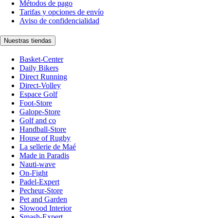
Métodos de pago
Tarifas y opciones de envío
Aviso de confidencialidad
Nuestras tiendas
Basket-Center
Daily Bikers
Direct Running
Direct-Volley
Espace Golf
Foot-Store
Galope-Store
Golf and co
Handball-Store
House of Rugby
La sellerie de Maé
Made in Paradis
Nauti-wave
On-Fight
Padel-Expert
Pecheur-Store
Pet and Garden
Slowood Interior
Smash-Expert