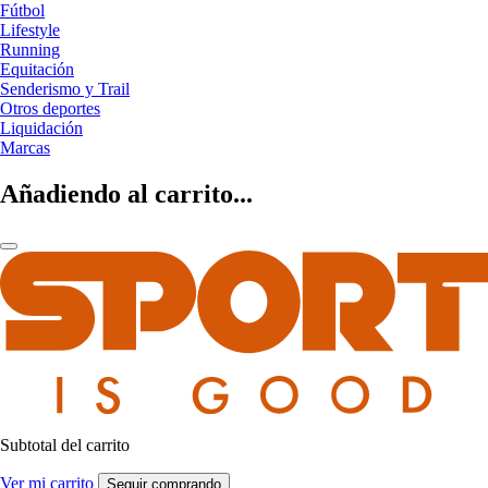
Fútbol
Lifestyle
Running
Equitación
Senderismo y Trail
Otros deportes
Liquidación
Marcas
Añadiendo al carrito...
Subtotal del carrito
Ver mi carrito
Seguir comprando