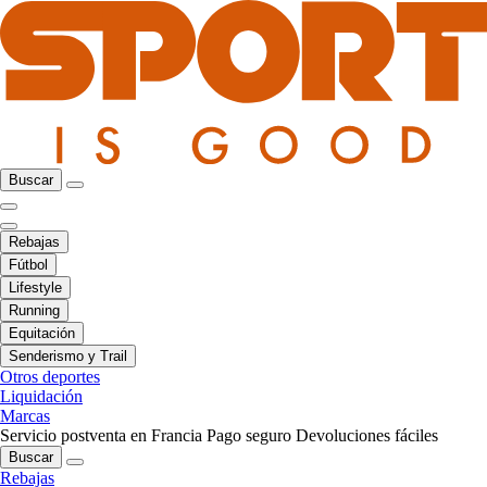
Buscar
Rebajas
Fútbol
Lifestyle
Running
Equitación
Senderismo y Trail
Otros deportes
Liquidación
Marcas
Servicio postventa en Francia
Pago seguro
Devoluciones fáciles
Buscar
Rebajas