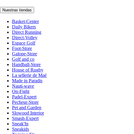
Nuestras tiendas
Basket-Center
Daily Bikers
Direct Running
Direct-Volley
Espace Golf
Foot-Store
Galope-Store
Golf and co
Handball-Store
House of Rugby
La sellerie de Maé
Made in Paradis
Nauti-wave
On-Fight
Padel-Expert
Pecheur-Store
Pet and Garden
Slowood Interior
Smash-Expert
Sneak'In
Sneakids