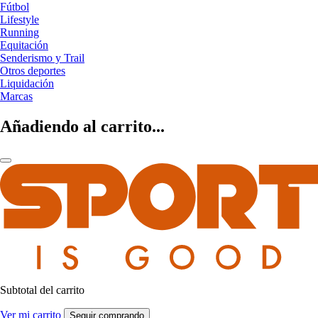
Fútbol
Lifestyle
Running
Equitación
Senderismo y Trail
Otros deportes
Liquidación
Marcas
Añadiendo al carrito...
Subtotal del carrito
Ver mi carrito
Seguir comprando