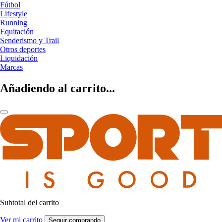
Fútbol
Lifestyle
Running
Equitación
Senderismo y Trail
Otros deportes
Liquidación
Marcas
Añadiendo al carrito...
Subtotal del carrito
Ver mi carrito
Seguir comprando