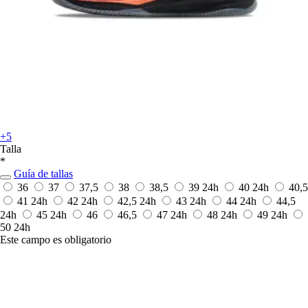
+5
Talla
*
Guía de tallas
36
37
37,5
38
38,5
39
24h
40
24h
40,5
41
24h
42
24h
42,5
24h
43
24h
44
24h
44,5
24h
45
24h
46
46,5
47
24h
48
24h
49
24h
50
24h
Este campo es obligatorio