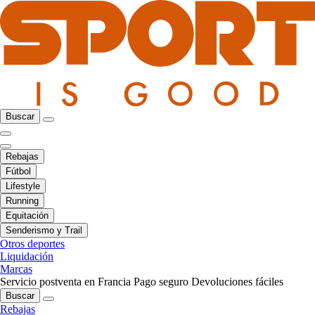
Buscar
Rebajas
Fútbol
Lifestyle
Running
Equitación
Senderismo y Trail
Otros deportes
Liquidación
Marcas
Servicio postventa en Francia
Pago seguro
Devoluciones fáciles
Buscar
Rebajas