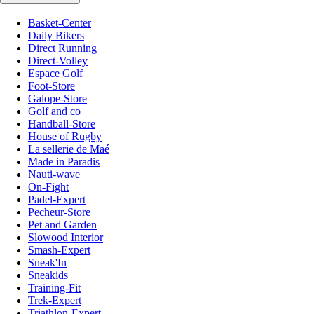
Basket-Center
Daily Bikers
Direct Running
Direct-Volley
Espace Golf
Foot-Store
Galope-Store
Golf and co
Handball-Store
House of Rugby
La sellerie de Maé
Made in Paradis
Nauti-wave
On-Fight
Padel-Expert
Pecheur-Store
Pet and Garden
Slowood Interior
Smash-Expert
Sneak'In
Sneakids
Training-Fit
Trek-Expert
Triathlon-Expert