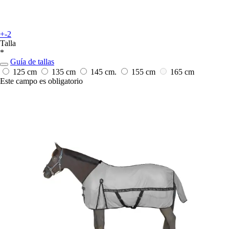
+-2
Talla
*
Guía de tallas
125 cm
135 cm
145 cm.
155 cm
165 cm
Este campo es obligatorio