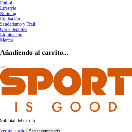
Fútbol
Lifestyle
Running
Equitación
Senderismo y Trail
Otros deportes
Liquidación
Marcas
Añadiendo al carrito...
Subtotal del carrito
Ver mi carrito
Seguir comprando