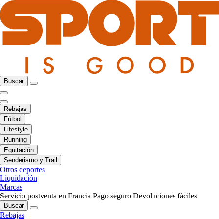
Buscar
Rebajas
Fútbol
Lifestyle
Running
Equitación
Senderismo y Trail
Otros deportes
Liquidación
Marcas
Servicio postventa en Francia
Pago seguro
Devoluciones fáciles
Buscar
Rebajas