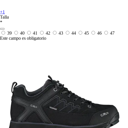
+1
Talla
*
39
40
41
42
43
44
45
46
47
Este campo es obligatorio