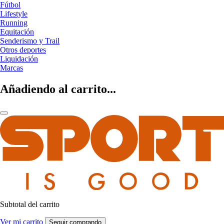
Fútbol
Lifestyle
Running
Equitación
Senderismo y Trail
Otros deportes
Liquidación
Marcas
Añadiendo al carrito...
Subtotal del carrito
Ver mi carrito
Seguir comprando