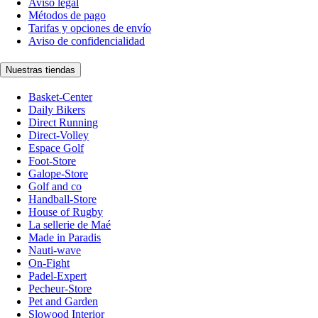
Aviso legal
Métodos de pago
Tarifas y opciones de envío
Aviso de confidencialidad
Nuestras tiendas
Basket-Center
Daily Bikers
Direct Running
Direct-Volley
Espace Golf
Foot-Store
Galope-Store
Golf and co
Handball-Store
House of Rugby
La sellerie de Maé
Made in Paradis
Nauti-wave
On-Fight
Padel-Expert
Pecheur-Store
Pet and Garden
Slowood Interior