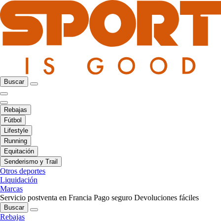
Buscar
Rebajas
Fútbol
Lifestyle
Running
Equitación
Senderismo y Trail
Otros deportes
Liquidación
Marcas
Servicio postventa en Francia
Pago seguro
Devoluciones fáciles
Buscar
Rebajas