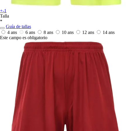
+-1
Talla
*
Guía de tallas
4 ans
6 ans
8 ans
10 ans
12 ans
14 ans
Este campo es obligatorio