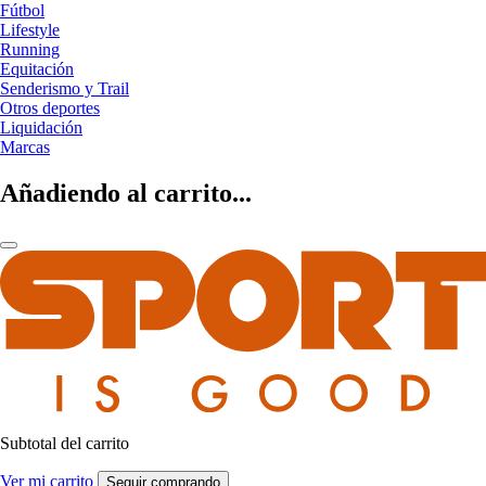
Fútbol
Lifestyle
Running
Equitación
Senderismo y Trail
Otros deportes
Liquidación
Marcas
Añadiendo al carrito...
Subtotal del carrito
Ver mi carrito
Seguir comprando