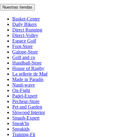
Nuestras tiendas
Basket-Center
Daily Bikers
Direct Running
Direct-Volley
Espace Golf
Foot-Store
Galope-Store
Golf and co
Handball-Store
House of Rugby
La sellerie de Maé
Made in Paradis
Nauti-wave
On-Fight
Padel-Expert
Pecheur-Store
Pet and Garden
Slowood Interior
Smash-Expert
Sneak'In
Sneakids
Training-Fit