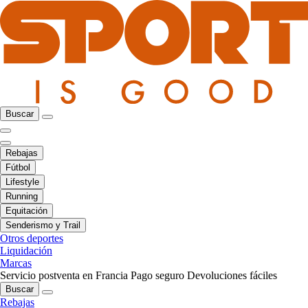
Buscar
Rebajas
Fútbol
Lifestyle
Running
Equitación
Senderismo y Trail
Otros deportes
Liquidación
Marcas
Servicio postventa en Francia
Pago seguro
Devoluciones fáciles
Buscar
Rebajas