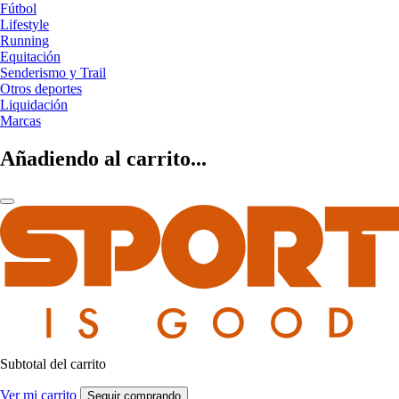
Fútbol
Lifestyle
Running
Equitación
Senderismo y Trail
Otros deportes
Liquidación
Marcas
Añadiendo al carrito...
Subtotal del carrito
Ver mi carrito
Seguir comprando