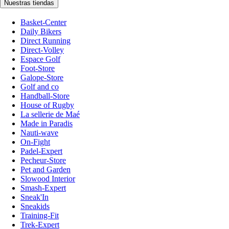
Nuestras tiendas
Basket-Center
Daily Bikers
Direct Running
Direct-Volley
Espace Golf
Foot-Store
Galope-Store
Golf and co
Handball-Store
House of Rugby
La sellerie de Maé
Made in Paradis
Nauti-wave
On-Fight
Padel-Expert
Pecheur-Store
Pet and Garden
Slowood Interior
Smash-Expert
Sneak'In
Sneakids
Training-Fit
Trek-Expert