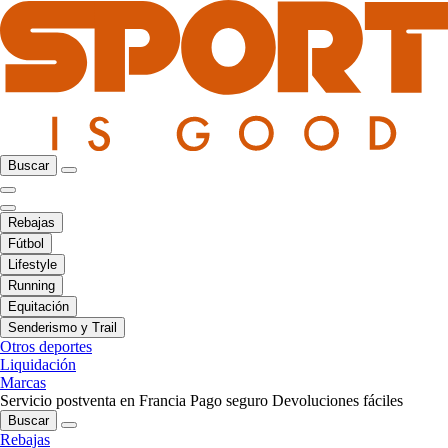
Buscar
Rebajas
Fútbol
Lifestyle
Running
Equitación
Senderismo y Trail
Otros deportes
Liquidación
Marcas
Servicio postventa en Francia
Pago seguro
Devoluciones fáciles
Buscar
Rebajas