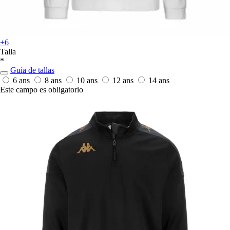
+6
Talla
*
Guía de tallas
6 ans
8 ans
10 ans
12 ans
14 ans
Este campo es obligatorio