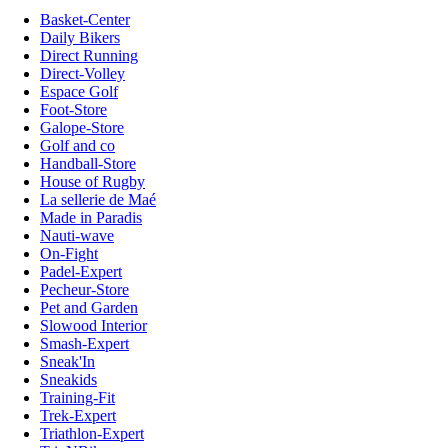
Basket-Center
Daily Bikers
Direct Running
Direct-Volley
Espace Golf
Foot-Store
Galope-Store
Golf and co
Handball-Store
House of Rugby
La sellerie de Maé
Made in Paradis
Nauti-wave
On-Fight
Padel-Expert
Pecheur-Store
Pet and Garden
Slowood Interior
Smash-Expert
Sneak'In
Sneakids
Training-Fit
Trek-Expert
Triathlon-Expert