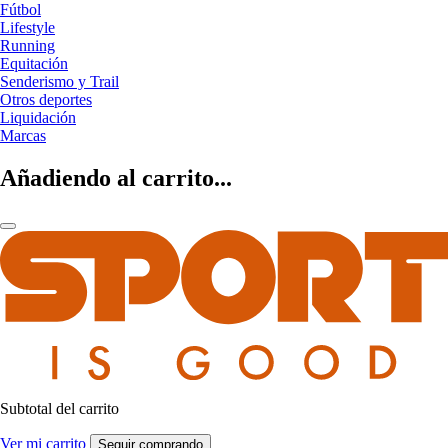
Fútbol
Lifestyle
Running
Equitación
Senderismo y Trail
Otros deportes
Liquidación
Marcas
Añadiendo al carrito...
Subtotal del carrito
Ver mi carrito
Seguir comprando