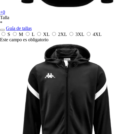
+0
Talla
*
Guía de tallas
S
M
L
XL
2XL
3XL
4XL
Este campo es obligatorio