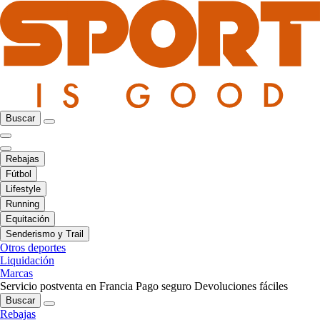
Buscar
Rebajas
Fútbol
Lifestyle
Running
Equitación
Senderismo y Trail
Otros deportes
Liquidación
Marcas
Servicio postventa en Francia
Pago seguro
Devoluciones fáciles
Buscar
Rebajas