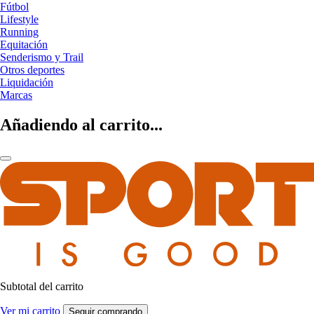
Fútbol
Lifestyle
Running
Equitación
Senderismo y Trail
Otros deportes
Liquidación
Marcas
Añadiendo al carrito...
Subtotal del carrito
Ver mi carrito
Seguir comprando