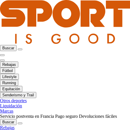
Buscar
Rebajas
Fútbol
Lifestyle
Running
Equitación
Senderismo y Trail
Otros deportes
Liquidación
Marcas
Servicio postventa en Francia
Pago seguro
Devoluciones fáciles
Buscar
Rebajas