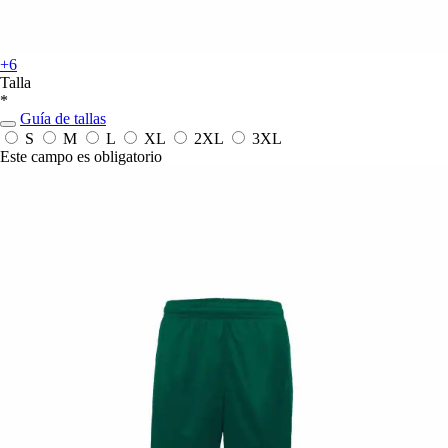
+6
Talla
*
Guía de tallas
S
M
L
XL
2XL
3XL
Este campo es obligatorio