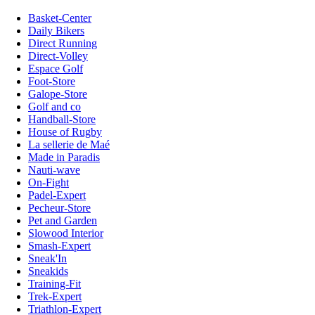
Basket-Center
Daily Bikers
Direct Running
Direct-Volley
Espace Golf
Foot-Store
Galope-Store
Golf and co
Handball-Store
House of Rugby
La sellerie de Maé
Made in Paradis
Nauti-wave
On-Fight
Padel-Expert
Pecheur-Store
Pet and Garden
Slowood Interior
Smash-Expert
Sneak'In
Sneakids
Training-Fit
Trek-Expert
Triathlon-Expert