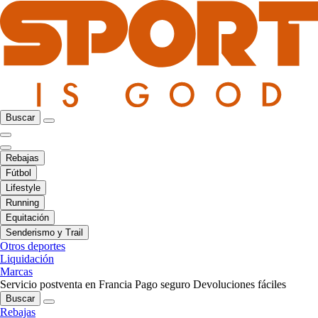
Buscar
Rebajas
Fútbol
Lifestyle
Running
Equitación
Senderismo y Trail
Otros deportes
Liquidación
Marcas
Servicio postventa en Francia
Pago seguro
Devoluciones fáciles
Buscar
Rebajas