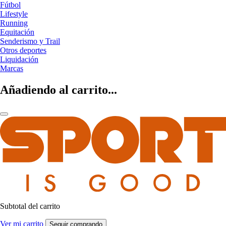
Fútbol
Lifestyle
Running
Equitación
Senderismo y Trail
Otros deportes
Liquidación
Marcas
Añadiendo al carrito...
Subtotal del carrito
Ver mi carrito
Seguir comprando