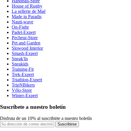
Handball-Store
House of Rugby
La sellerie de Maé
Made in Paradis
Nauti-wave
On-Fight
Padel-Expert
Pecheur-Store
Pet and Garden
Slowood Interior
Smash-Expert
Sneak'In
Sneakids
Training-Fit
Trek-Expert
Triathlon-Expert
TripNBikers
Vélo-Store
Winter-Expert
Suscríbete a nuestro boletín
Disfruta de un 10% al suscribirte a nuestro boletín
Suscribirse