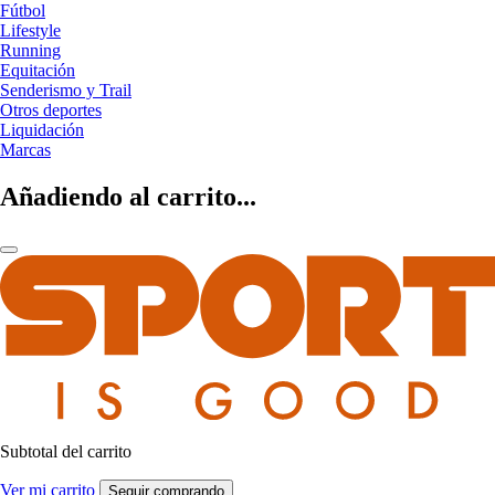
Fútbol
Lifestyle
Running
Equitación
Senderismo y Trail
Otros deportes
Liquidación
Marcas
Añadiendo al carrito...
Subtotal del carrito
Ver mi carrito
Seguir comprando