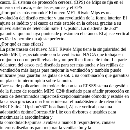
casco. El sistema de protección cerebral (BPS) de Mips se fija en el
interior del casco, entre las espumas y el EPS.
¿Por qué es más cómodo? El nuevo MET Rivale Mips es una
evolución del diseño exterior y una revolución de la forma interior. El
ajuste es inédito y el casco es más estable en la cabeza gracias a su
nuevo sistema de retención Safe-T Upsilon. La diadema de 360°
garantiza que no haya puntos de presión en el cráneo. El ajuste vertical
es fácil y permite un ajuste perfecto.
¿Por qué es más eficaz?
La parte trasera del nuevo MET Rivale Mips tiene la singularidad del
estilo MET, especialmente con la ventilación NACA que trabaja en
conjunto con un perfil rebajado y un perfil en forma de tubo. La parte
delantera del casco está diseñada para ser más ancha y las rejillas de
ventilación más largas para mejorar la ventilación y también puede
utilizarse para guardar las gafas de sol. Una combinación que garantiza
un placer ininterrumpido sobre la moto.
Carcasa de policarbonato moldeado con tapa EPSSSistema de gestión
de la fuerza de rotación MIPS C2® diseñado para añadir protección en
caso de determinados impactosExcepcionalmente cómodo y estable en
la cabeza gracias a una forma interna refinadaSistema de retención
MET Safe-T Upsilon360° headband, Ajuste vertical para una
adaptación óptimaCorreas Air Lite con divisores ajustables para
maximizar la aerodinámica y
la comodidadEspumas lavables a mano18 respiraderos, canales
internos diseñados para mejorar la ventilación y la