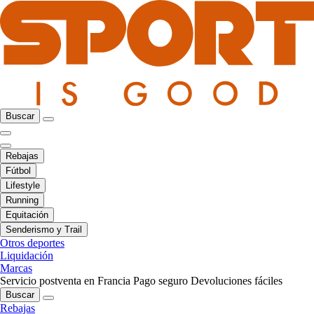
Buscar
Rebajas
Fútbol
Lifestyle
Running
Equitación
Senderismo y Trail
Otros deportes
Liquidación
Marcas
Servicio postventa en Francia
Pago seguro
Devoluciones fáciles
Buscar
Rebajas