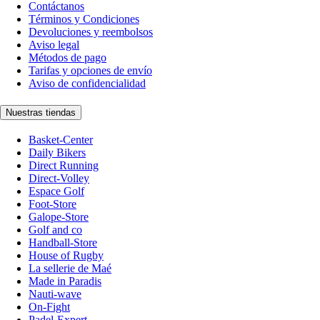
Contáctanos
Términos y Condiciones
Devoluciones y reembolsos
Aviso legal
Métodos de pago
Tarifas y opciones de envío
Aviso de confidencialidad
Nuestras tiendas
Basket-Center
Daily Bikers
Direct Running
Direct-Volley
Espace Golf
Foot-Store
Galope-Store
Golf and co
Handball-Store
House of Rugby
La sellerie de Maé
Made in Paradis
Nauti-wave
On-Fight
Padel-Expert