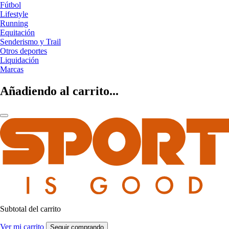
Fútbol
Lifestyle
Running
Equitación
Senderismo y Trail
Otros deportes
Liquidación
Marcas
Añadiendo al carrito...
Subtotal del carrito
Ver mi carrito
Seguir comprando