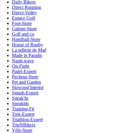
Daily Bikers
Direct Running
Direct-Volley
Espace Golf
Foot-Store
Galope-Store
Golf and co
Handball-Store
House of Rugby
La sellerie de Maé
Made in Paradis
Nauti-wave
On-Fight
Padel-Expert
Pecheur-Store
Pet and Garden
Slowood Interior
Smash-Expert
Sneak'In
Sneakids
Training-Fit
Trek-Expert
Triathlon-Expert
TripNBikers
Vélo-Store