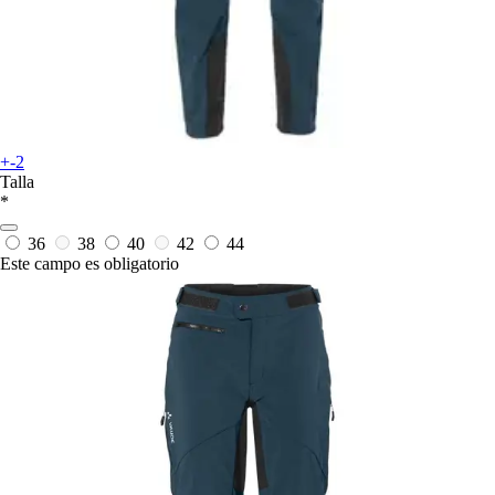
+-2
Talla
*
36
38
40
42
44
Este campo es obligatorio