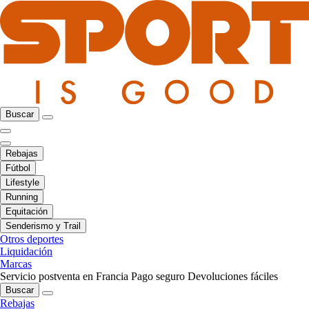
Buscar
Rebajas
Fútbol
Lifestyle
Running
Equitación
Senderismo y Trail
Otros deportes
Liquidación
Marcas
Servicio postventa en Francia
Pago seguro
Devoluciones fáciles
Buscar
Rebajas