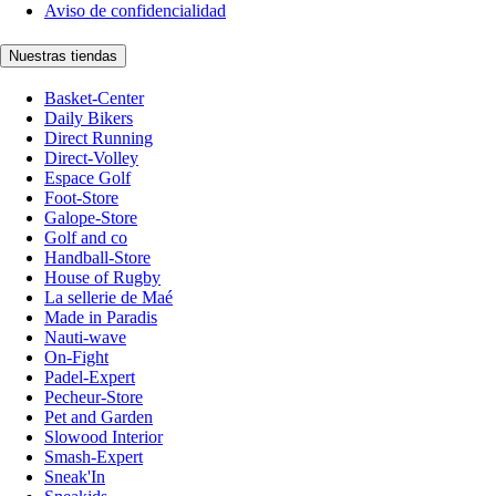
Aviso de confidencialidad
Nuestras tiendas
Basket-Center
Daily Bikers
Direct Running
Direct-Volley
Espace Golf
Foot-Store
Galope-Store
Golf and co
Handball-Store
House of Rugby
La sellerie de Maé
Made in Paradis
Nauti-wave
On-Fight
Padel-Expert
Pecheur-Store
Pet and Garden
Slowood Interior
Smash-Expert
Sneak'In