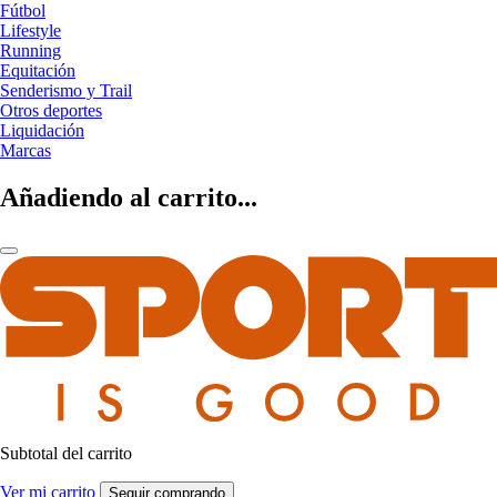
Fútbol
Lifestyle
Running
Equitación
Senderismo y Trail
Otros deportes
Liquidación
Marcas
Añadiendo al carrito...
Subtotal del carrito
Ver mi carrito
Seguir comprando