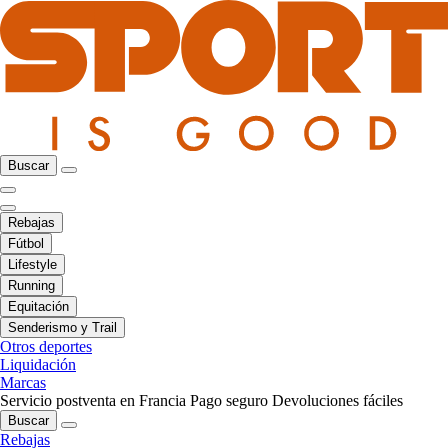
Buscar
Rebajas
Fútbol
Lifestyle
Running
Equitación
Senderismo y Trail
Otros deportes
Liquidación
Marcas
Servicio postventa en Francia
Pago seguro
Devoluciones fáciles
Buscar
Rebajas