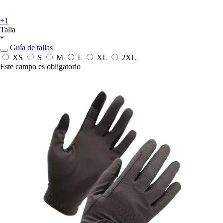
+1
Talla
*
Guía de tallas
XS
S
M
L
XL
2XL
Este campo es obligatorio