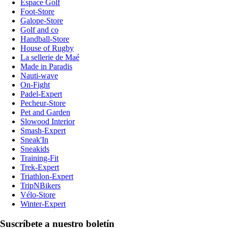
Espace Golf
Foot-Store
Galope-Store
Golf and co
Handball-Store
House of Rugby
La sellerie de Maé
Made in Paradis
Nauti-wave
On-Fight
Padel-Expert
Pecheur-Store
Pet and Garden
Slowood Interior
Smash-Expert
Sneak'In
Sneakids
Training-Fit
Trek-Expert
Triathlon-Expert
TripNBikers
Vélo-Store
Winter-Expert
Suscríbete a nuestro boletín