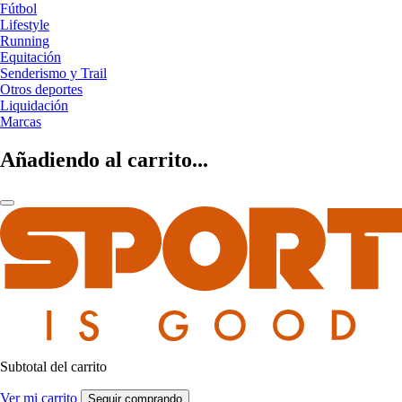
Fútbol
Lifestyle
Running
Equitación
Senderismo y Trail
Otros deportes
Liquidación
Marcas
Añadiendo al carrito...
Subtotal del carrito
Ver mi carrito
Seguir comprando