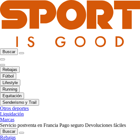
Buscar
Rebajas
Fútbol
Lifestyle
Running
Equitación
Senderismo y Trail
Otros deportes
Liquidación
Marcas
Servicio postventa en Francia
Pago seguro
Devoluciones fáciles
Buscar
Rebajas