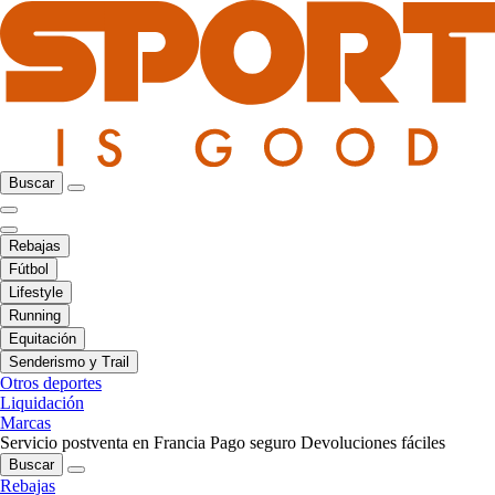
Buscar
Rebajas
Fútbol
Lifestyle
Running
Equitación
Senderismo y Trail
Otros deportes
Liquidación
Marcas
Servicio postventa en Francia
Pago seguro
Devoluciones fáciles
Buscar
Rebajas