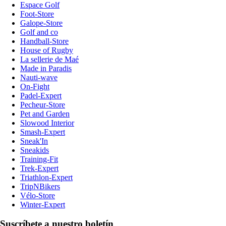
Espace Golf
Foot-Store
Galope-Store
Golf and co
Handball-Store
House of Rugby
La sellerie de Maé
Made in Paradis
Nauti-wave
On-Fight
Padel-Expert
Pecheur-Store
Pet and Garden
Slowood Interior
Smash-Expert
Sneak'In
Sneakids
Training-Fit
Trek-Expert
Triathlon-Expert
TripNBikers
Vélo-Store
Winter-Expert
Suscríbete a nuestro boletín