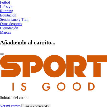
Fútbol
Lifestyle
Running
Equitación
Senderismo y Trail
Otros deportes
Liquidación
Marcas
Añadiendo al carrito...
Subtotal del carrito
Ver mi carrito
Seguir comprando