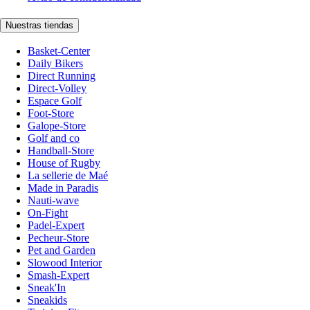
Nuestras tiendas
Basket-Center
Daily Bikers
Direct Running
Direct-Volley
Espace Golf
Foot-Store
Galope-Store
Golf and co
Handball-Store
House of Rugby
La sellerie de Maé
Made in Paradis
Nauti-wave
On-Fight
Padel-Expert
Pecheur-Store
Pet and Garden
Slowood Interior
Smash-Expert
Sneak'In
Sneakids