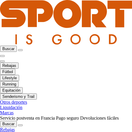
Buscar
Rebajas
Fútbol
Lifestyle
Running
Equitación
Senderismo y Trail
Otros deportes
Liquidación
Marcas
Servicio postventa en Francia
Pago seguro
Devoluciones fáciles
Buscar
Rebajas