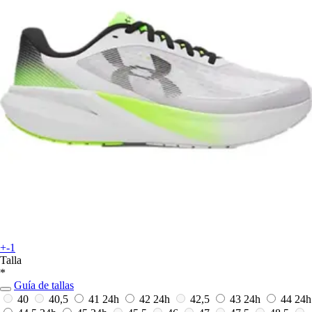
+-1
Talla
*
Guía de tallas
40
40,5
41
24h
42
24h
42,5
43
24h
44
24h