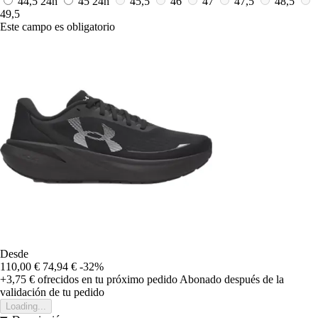
44,5
24h
45
24h
45,5
46
47
47,5
48,5
49,5
Este campo es obligatorio
Desde
110,00 €
74,94 €
-32%
+3,75 €
ofrecidos en tu próximo pedido
Abonado después de la
validación de tu pedido
Loading...