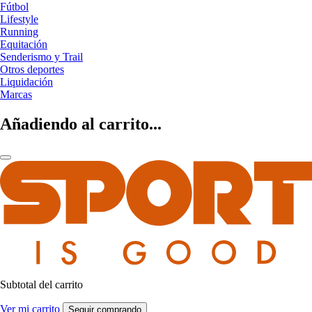
Fútbol
Lifestyle
Running
Equitación
Senderismo y Trail
Otros deportes
Liquidación
Marcas
Añadiendo al carrito...
Subtotal del carrito
Ver mi carrito
Seguir comprando