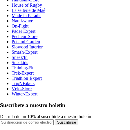
House of Rugby
La sellerie de Maé
Made in Paradis
Nauti-wave
On-Fight
Padel-Expert
Pecheur-Store
Pet and Garden
Slowood Interior
Smash-Expert
Sneak'In
Sneakids
Training-Fit
Trek-Expert
Triathlon-Expert
TripNBikers
Vélo-Store
Winter-Expert
Suscríbete a nuestro boletín
Disfruta de un 10% al suscribirte a nuestro boletín
Suscribirse