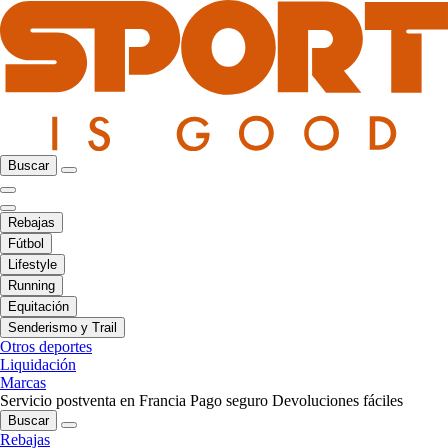
Buscar
Rebajas
Fútbol
Lifestyle
Running
Equitación
Senderismo y Trail
Otros deportes
Liquidación
Marcas
Servicio postventa en Francia
Pago seguro
Devoluciones fáciles
Buscar
Rebajas