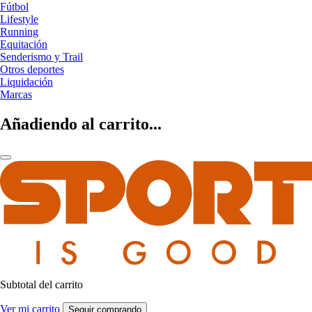
Fútbol
Lifestyle
Running
Equitación
Senderismo y Trail
Otros deportes
Liquidación
Marcas
Añadiendo al carrito...
Subtotal del carrito
Ver mi carrito
Seguir comprando