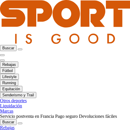
Buscar
Rebajas
Fútbol
Lifestyle
Running
Equitación
Senderismo y Trail
Otros deportes
Liquidación
Marcas
Servicio postventa en Francia
Pago seguro
Devoluciones fáciles
Buscar
Rebajas