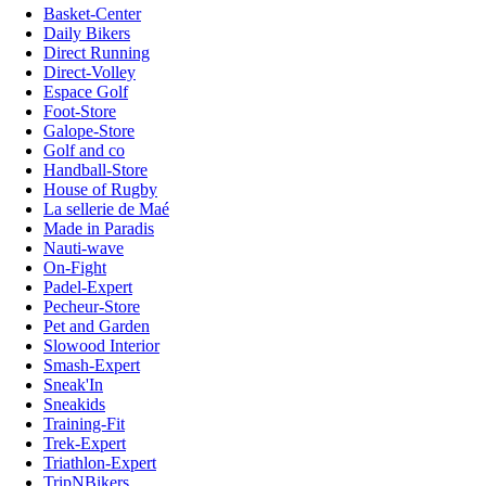
Basket-Center
Daily Bikers
Direct Running
Direct-Volley
Espace Golf
Foot-Store
Galope-Store
Golf and co
Handball-Store
House of Rugby
La sellerie de Maé
Made in Paradis
Nauti-wave
On-Fight
Padel-Expert
Pecheur-Store
Pet and Garden
Slowood Interior
Smash-Expert
Sneak'In
Sneakids
Training-Fit
Trek-Expert
Triathlon-Expert
TripNBikers