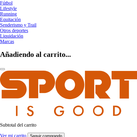
Fútbol
Lifestyle
Running
Equitación
Senderismo y Trail
Otros deportes
Liquidación
Marcas
Añadiendo al carrito...
Subtotal del carrito
Ver mi carrito
Seguir comprando