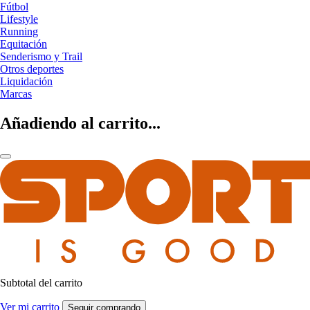
Fútbol
Lifestyle
Running
Equitación
Senderismo y Trail
Otros deportes
Liquidación
Marcas
Añadiendo al carrito...
Subtotal del carrito
Ver mi carrito
Seguir comprando