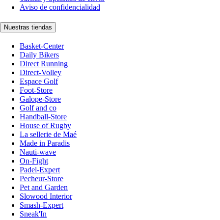
Aviso de confidencialidad
Nuestras tiendas
Basket-Center
Daily Bikers
Direct Running
Direct-Volley
Espace Golf
Foot-Store
Galope-Store
Golf and co
Handball-Store
House of Rugby
La sellerie de Maé
Made in Paradis
Nauti-wave
On-Fight
Padel-Expert
Pecheur-Store
Pet and Garden
Slowood Interior
Smash-Expert
Sneak'In