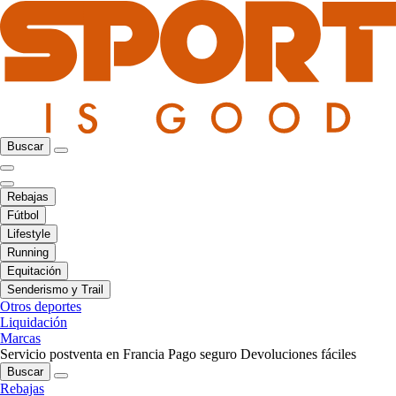
Buscar
Rebajas
Fútbol
Lifestyle
Running
Equitación
Senderismo y Trail
Otros deportes
Liquidación
Marcas
Servicio postventa en Francia
Pago seguro
Devoluciones fáciles
Buscar
Rebajas