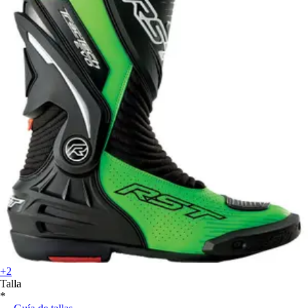
+2
Talla
*