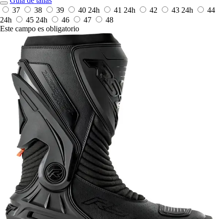
Guía de tallas
37
38
39
40
24h
41
24h
42
43
24h
44
24h
45
24h
46
47
48
Este campo es obligatorio