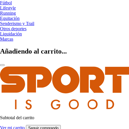
Fútbol
Lifestyle
Running
Equitación
Senderismo y Trail
Otros deportes
Liquidación
Marcas
Añadiendo al carrito...
Subtotal del carrito
Ver mi carrito
Seguir comprando