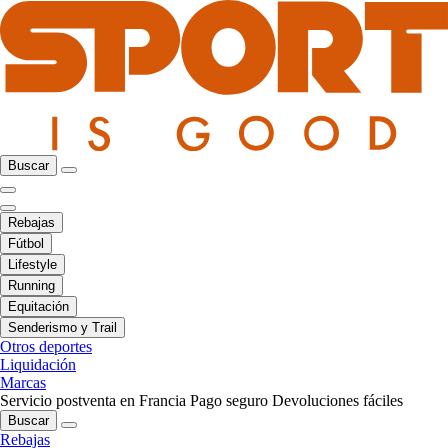
Buscar
Rebajas
Fútbol
Lifestyle
Running
Equitación
Senderismo y Trail
Otros deportes
Liquidación
Marcas
Servicio postventa en Francia
Pago seguro
Devoluciones fáciles
Buscar
Rebajas