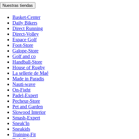
Nuestras tiendas
Basket-Center
Daily Bikers
Direct Running
Direct-Volley
Espace Golf
Foot-Store
Galope-Store
Golf and co
Handball-Store
House of Rugby
La sellerie de Maé
Made in Paradis
Nauti-wave
On-Fight
Padel-Expert
Pecheur-Store
Pet and Garden
Slowood Interior
Smash-Expert
Sneak'In
Sneakids
Training-Fit