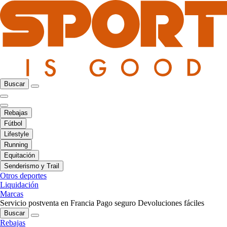
Buscar
Rebajas
Fútbol
Lifestyle
Running
Equitación
Senderismo y Trail
Otros deportes
Liquidación
Marcas
Servicio postventa en Francia
Pago seguro
Devoluciones fáciles
Buscar
Rebajas