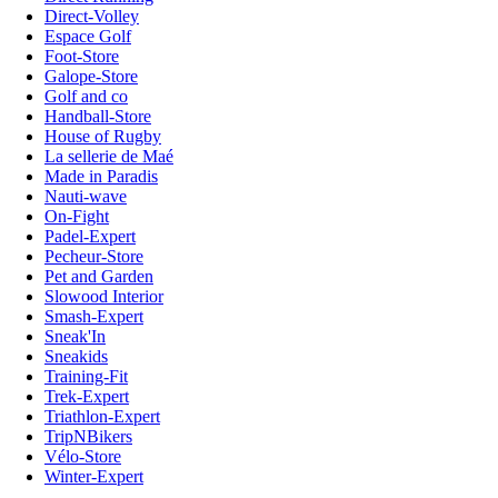
Direct-Volley
Espace Golf
Foot-Store
Galope-Store
Golf and co
Handball-Store
House of Rugby
La sellerie de Maé
Made in Paradis
Nauti-wave
On-Fight
Padel-Expert
Pecheur-Store
Pet and Garden
Slowood Interior
Smash-Expert
Sneak'In
Sneakids
Training-Fit
Trek-Expert
Triathlon-Expert
TripNBikers
Vélo-Store
Winter-Expert