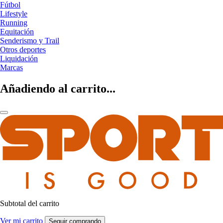
Fútbol
Lifestyle
Running
Equitación
Senderismo y Trail
Otros deportes
Liquidación
Marcas
Añadiendo al carrito...
Subtotal del carrito
Ver mi carrito
Seguir comprando