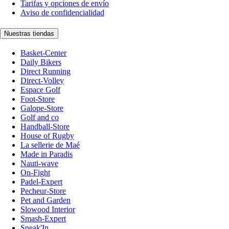
Tarifas y opciones de envío
Aviso de confidencialidad
Nuestras tiendas
Basket-Center
Daily Bikers
Direct Running
Direct-Volley
Espace Golf
Foot-Store
Galope-Store
Golf and co
Handball-Store
House of Rugby
La sellerie de Maé
Made in Paradis
Nauti-wave
On-Fight
Padel-Expert
Pecheur-Store
Pet and Garden
Slowood Interior
Smash-Expert
Sneak'In