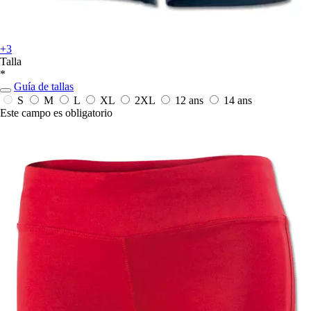
+3
Talla
*
Guía de tallas
S
M
L
XL
2XL
12 ans
14 ans
Este campo es obligatorio