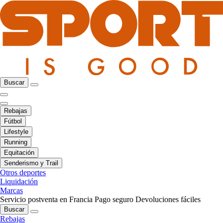
Buscar
Rebajas
Fútbol
Lifestyle
Running
Equitación
Senderismo y Trail
Otros deportes
Liquidación
Marcas
Servicio postventa en Francia
Pago seguro
Devoluciones fáciles
Buscar
Rebajas