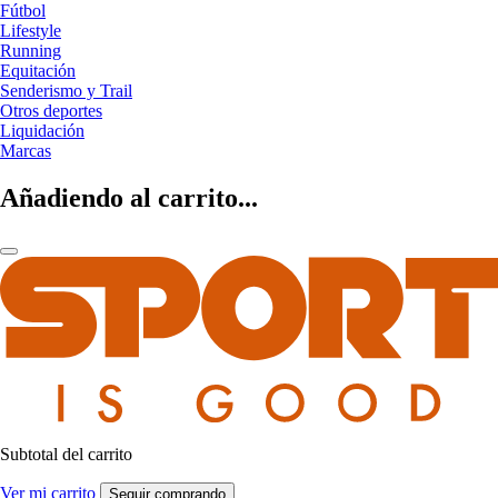
Fútbol
Lifestyle
Running
Equitación
Senderismo y Trail
Otros deportes
Liquidación
Marcas
Añadiendo al carrito...
Subtotal del carrito
Ver mi carrito
Seguir comprando