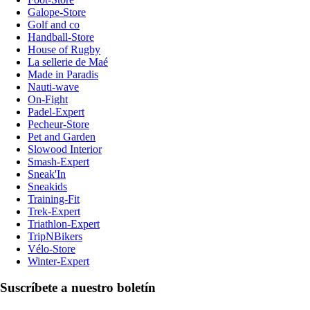
Galope-Store
Golf and co
Handball-Store
House of Rugby
La sellerie de Maé
Made in Paradis
Nauti-wave
On-Fight
Padel-Expert
Pecheur-Store
Pet and Garden
Slowood Interior
Smash-Expert
Sneak'In
Sneakids
Training-Fit
Trek-Expert
Triathlon-Expert
TripNBikers
Vélo-Store
Winter-Expert
Suscríbete a nuestro boletín