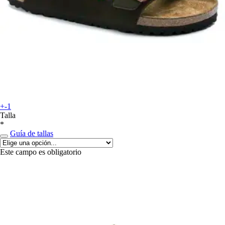
+-1
Talla
*
Guía de tallas
Este campo es obligatorio