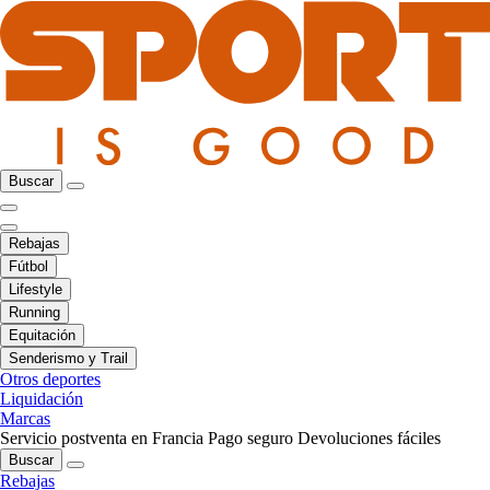
Buscar
Rebajas
Fútbol
Lifestyle
Running
Equitación
Senderismo y Trail
Otros deportes
Liquidación
Marcas
Servicio postventa en Francia
Pago seguro
Devoluciones fáciles
Buscar
Rebajas