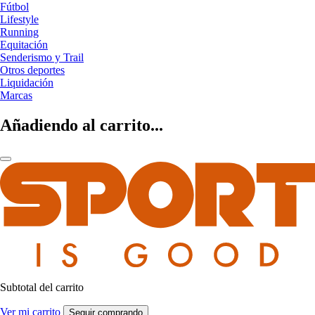
Fútbol
Lifestyle
Running
Equitación
Senderismo y Trail
Otros deportes
Liquidación
Marcas
Añadiendo al carrito...
Subtotal del carrito
Ver mi carrito
Seguir comprando