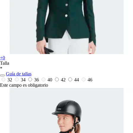
+0
Talla
*
Guía de tallas
32
34
36
40
42
44
46
Este campo es obligatorio