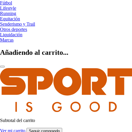
Fútbol
Lifestyle
Running
Equitación
Senderismo y Trail
Otros deportes
Liquidación
Marcas
Añadiendo al carrito...
Subtotal del carrito
Ver mi carrito
Seguir comprando