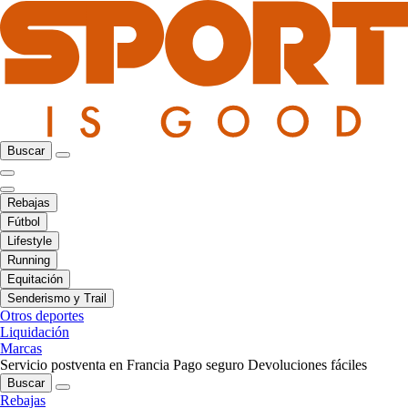
Buscar
Rebajas
Fútbol
Lifestyle
Running
Equitación
Senderismo y Trail
Otros deportes
Liquidación
Marcas
Servicio postventa en Francia
Pago seguro
Devoluciones fáciles
Buscar
Rebajas