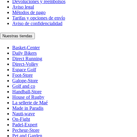
Devoluciones y reembolsos
Aviso legal
Métodos de pago
Tarifas y opciones de envío
Aviso de confidencialidad
Nuestras tiendas
Basket-Center
Daily Bikers
Direct Running
Direct-Volley
Espace Golf
Foot-Store
Galope-Store
Golf and co
Handball-Store
House of Rugby
La sellerie de Maé
Made in Paradis
Nauti-wave
On-Fight
Padel-Expert
Pecheur-Store
Pet and Garden