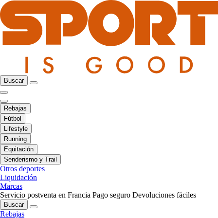
Buscar
Rebajas
Fútbol
Lifestyle
Running
Equitación
Senderismo y Trail
Otros deportes
Liquidación
Marcas
Servicio postventa en Francia
Pago seguro
Devoluciones fáciles
Buscar
Rebajas