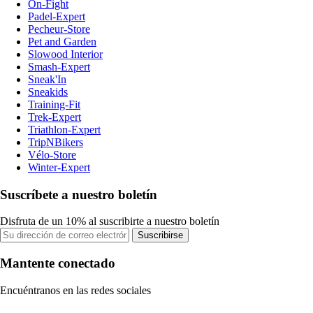
On-Fight
Padel-Expert
Pecheur-Store
Pet and Garden
Slowood Interior
Smash-Expert
Sneak'In
Sneakids
Training-Fit
Trek-Expert
Triathlon-Expert
TripNBikers
Vélo-Store
Winter-Expert
Suscríbete a nuestro boletín
Disfruta de un 10% al suscribirte a nuestro boletín
Suscribirse
Mantente conectado
Encuéntranos en las redes sociales