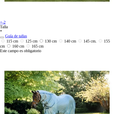
+-2
Talla
*
Guía de tallas
115 cm
125 cm
130 cm
140 cm
145 cm.
155
cm
160 cm
165 cm
Este campo es obligatorio