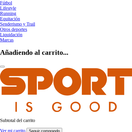
Fútbol
Lifestyle
Running
Equitación
Senderismo y Trail
Otros deportes
Liquidación
Marcas
Añadiendo al carrito...
Subtotal del carrito
Ver mi carrito
Seguir comprando