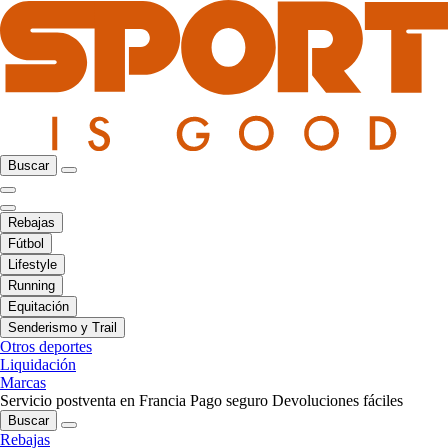
Buscar
Rebajas
Fútbol
Lifestyle
Running
Equitación
Senderismo y Trail
Otros deportes
Liquidación
Marcas
Servicio postventa en Francia
Pago seguro
Devoluciones fáciles
Buscar
Rebajas