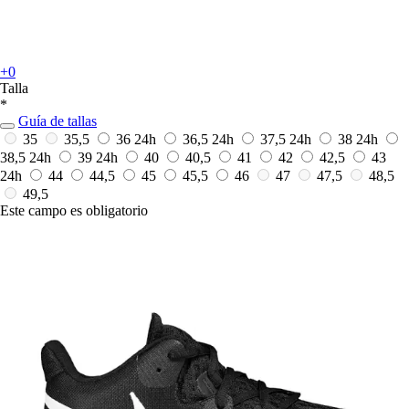
+0
Talla
*
Guía de tallas
35
35,5
36
24h
36,5
24h
37,5
24h
38
24h
38,5
24h
39
24h
40
40,5
41
42
42,5
43
24h
44
44,5
45
45,5
46
47
47,5
48,5
49,5
Este campo es obligatorio