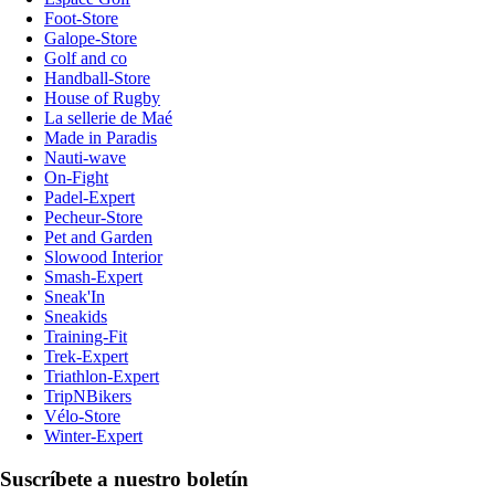
Foot-Store
Galope-Store
Golf and co
Handball-Store
House of Rugby
La sellerie de Maé
Made in Paradis
Nauti-wave
On-Fight
Padel-Expert
Pecheur-Store
Pet and Garden
Slowood Interior
Smash-Expert
Sneak'In
Sneakids
Training-Fit
Trek-Expert
Triathlon-Expert
TripNBikers
Vélo-Store
Winter-Expert
Suscríbete a nuestro boletín