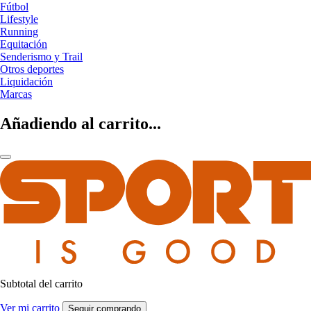
Fútbol
Lifestyle
Running
Equitación
Senderismo y Trail
Otros deportes
Liquidación
Marcas
Añadiendo al carrito...
Subtotal del carrito
Ver mi carrito
Seguir comprando