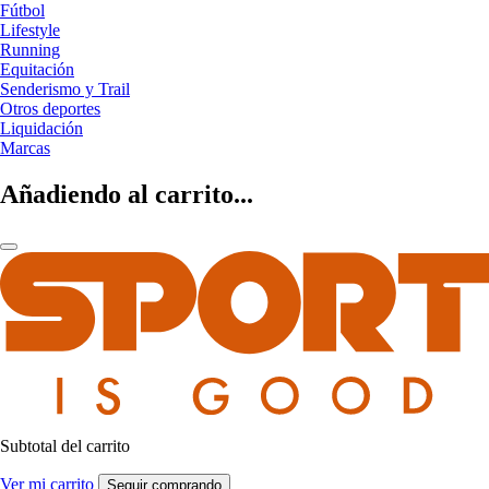
Fútbol
Lifestyle
Running
Equitación
Senderismo y Trail
Otros deportes
Liquidación
Marcas
Añadiendo al carrito...
Subtotal del carrito
Ver mi carrito
Seguir comprando