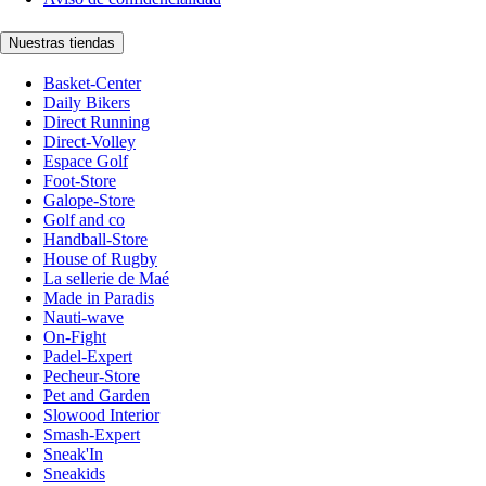
Nuestras tiendas
Basket-Center
Daily Bikers
Direct Running
Direct-Volley
Espace Golf
Foot-Store
Galope-Store
Golf and co
Handball-Store
House of Rugby
La sellerie de Maé
Made in Paradis
Nauti-wave
On-Fight
Padel-Expert
Pecheur-Store
Pet and Garden
Slowood Interior
Smash-Expert
Sneak'In
Sneakids