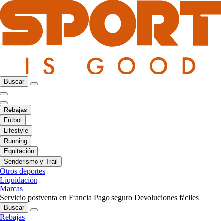
Buscar
Rebajas
Fútbol
Lifestyle
Running
Equitación
Senderismo y Trail
Otros deportes
Liquidación
Marcas
Servicio postventa en Francia
Pago seguro
Devoluciones fáciles
Buscar
Rebajas