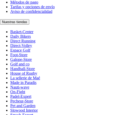
Métodos de pago
Tarifas y opciones de envío
Aviso de confidencialidad
Nuestras tiendas
Basket-Center
Daily Bikers
Direct Running
Direct-Volley
Espace Golf
Foot-Store
Galope-Store
Golf and co
Handball-Store
House of Rugby
La sellerie de Maé
Made in Paradis
Nauti-wave
On-Fight
Padel-Expert
Pecheur-Store
Pet and Garden
Slowood Interior
Smash-Expert