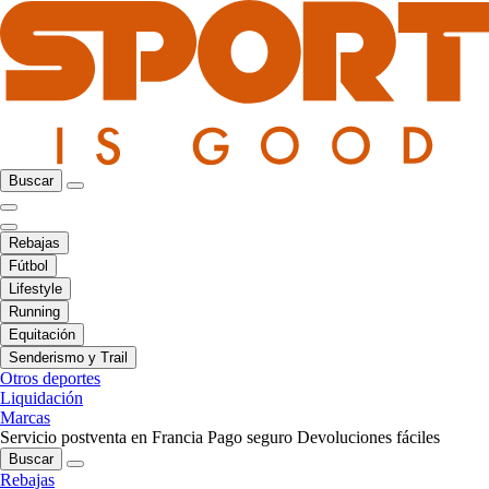
Buscar
Rebajas
Fútbol
Lifestyle
Running
Equitación
Senderismo y Trail
Otros deportes
Liquidación
Marcas
Servicio postventa en Francia
Pago seguro
Devoluciones fáciles
Buscar
Rebajas