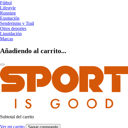
Fútbol
Lifestyle
Running
Equitación
Senderismo y Trail
Otros deportes
Liquidación
Marcas
Añadiendo al carrito...
Subtotal del carrito
Ver mi carrito
Seguir comprando