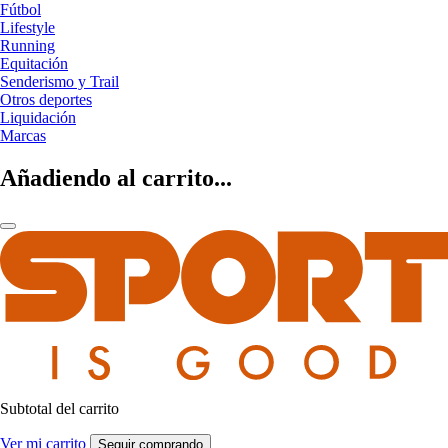
Fútbol
Lifestyle
Running
Equitación
Senderismo y Trail
Otros deportes
Liquidación
Marcas
Añadiendo al carrito...
Subtotal del carrito
Ver mi carrito
Seguir comprando