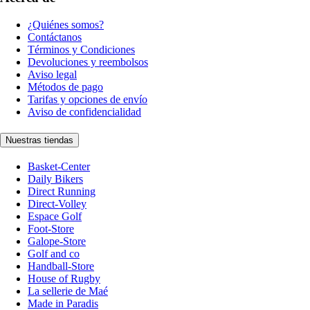
¿Quiénes somos?
Contáctanos
Términos y Condiciones
Devoluciones y reembolsos
Aviso legal
Métodos de pago
Tarifas y opciones de envío
Aviso de confidencialidad
Nuestras tiendas
Basket-Center
Daily Bikers
Direct Running
Direct-Volley
Espace Golf
Foot-Store
Galope-Store
Golf and co
Handball-Store
House of Rugby
La sellerie de Maé
Made in Paradis