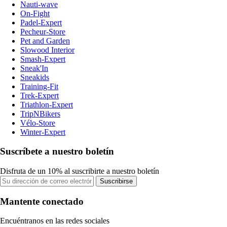
Nauti-wave
On-Fight
Padel-Expert
Pecheur-Store
Pet and Garden
Slowood Interior
Smash-Expert
Sneak'In
Sneakids
Training-Fit
Trek-Expert
Triathlon-Expert
TripNBikers
Vélo-Store
Winter-Expert
Suscríbete a nuestro boletín
Disfruta de un 10% al suscribirte a nuestro boletín
Suscribirse
Mantente conectado
Encuéntranos en las redes sociales