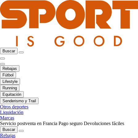
Buscar
Rebajas
Fútbol
Lifestyle
Running
Equitación
Senderismo y Trail
Otros deportes
Liquidación
Marcas
Servicio postventa en Francia
Pago seguro
Devoluciones fáciles
Buscar
Rebajas