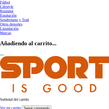
Fútbol
Lifestyle
Running
Equitación
Senderismo y Trail
Otros deportes
Liquidación
Marcas
Añadiendo al carrito...
Subtotal del carrito
Ver mi carrito
Seguir comprando