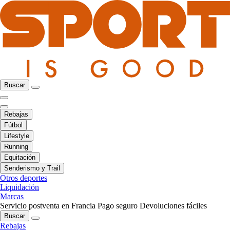
Buscar
Rebajas
Fútbol
Lifestyle
Running
Equitación
Senderismo y Trail
Otros deportes
Liquidación
Marcas
Servicio postventa en Francia
Pago seguro
Devoluciones fáciles
Buscar
Rebajas